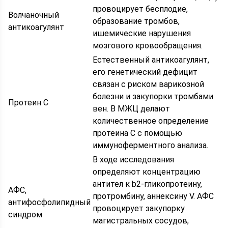
провоцирует бесплодие,
Волчаночный
образование тромбов,
антикоагулянт
ишемические нарушения
мозгового кровообращения.
Естественный антикоагулянт,
его генетический дефицит
связан с риском варикозной
болезни и закупорки тромбами
Протеин С
вен. В МЖЦ делают
количественное определение
протеина С с помощью
иммуноферментного анализа.
В ходе исследования
определяют концентрацию
антител к b2-гликопротеину,
АФС,
протромбину, аннексину V. АФС
антифосфолипидный
провоцирует закупорку
синдром
магистральных сосудов,