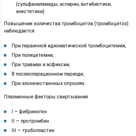
(сульфаниламиды, аспирин, антибиотики,
анестетики)
Повышение количества тромбоцитов (тромбоцитоз)
наблюдается:
При первичной идиоматической тромбоцитемии,
При полицетемии,
При травмах и асфиксии,
В послеоперационном периоде,
При злокачественных опухолях.
Плазменные факторы свертывания:
I — фибриноген
II — протромбин
III — тробопластин