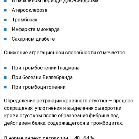
В начальном периоде ДВС-синдрома
Атеросклерозе
Тромбозах
Инфаркте миокарда
Сахарном диабете
Снижение агрегационной способности отмечается:
При тромбостении Глацмана
При болезни Виллебранда
При тромбоцитопении
Определение ретракции кровяного сгустка — процесс
сокращения, уплотнения и выделения сыворотки
крови сгустком после образования фибрина под
действием белка, содержащегося в тромбоцитах.
В норме индекс ретракции — 48—64 %.