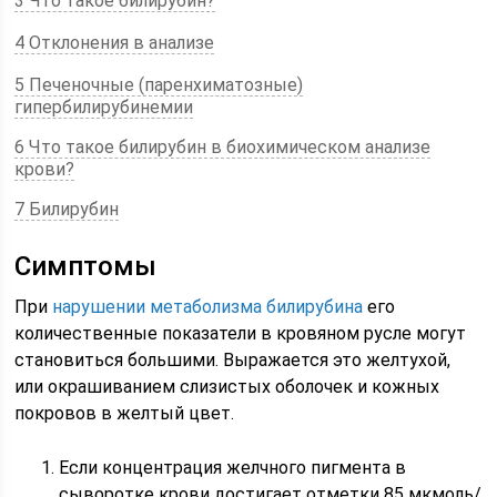
3 Что такое билирубин?
4 Отклонения в анализе
5 Печеночные (паренхиматозные)
гипербилирубинемии
6 Что такое билирубин в биохимическом анализе
крови?
7 Билирубин
Симптомы
При
нарушении метаболизма билирубина
его
количественные показатели в кровяном русле могут
становиться большими. Выражается это желтухой,
или окрашиванием слизистых оболочек и кожных
покровов в желтый цвет.
Если концентрация желчного пигмента в
сыворотке крови достигает отметки 85 мкмоль/