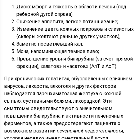
Дискомфорт и тяжесть в области печени (под
реберной дугой справа);
Снижение аппетита, легкое поташнивание;
Изменение цвета кожных покровов и слизистых
(склеры желтеют раньше других участков);
Заметно посветлевший кал;
Моча, напоминающая темное пиво;
Превышение уровня билирубина (за счет прямой
фракции), «алатов» и «асатов» (АлТ и АсТ).
При хронических гепатитах, обусловленных влиянием
вирусов, лекарств, алкоголя и других факторов
наблюдается паренхиматозная желтуха с кожной
сыпью, суставными болями, лихорадкой. Эти
симптомы свидетельствуют о значительном
повышении билирубина и активности печеночных
ферментов, а также предостерегают пациента о
возможном развитии
печеночной недостаточности
,
которая нередко имеет смертельный исход.