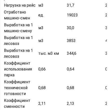
Нагрузка на рейс
м3
31,7
28
Отработано
ед.
19023
22
машино-смен
Выработка на 1
м3
30,0
32
машино-смену
Выработка на 1
м3
3853
41
лесовоз
Выработка на 1
тыс. м3 км
344,6
35
лесовоз
Коэффициент
использования
0,66
0,64
0,
парка
Коэффициент
технической
0,68
0,68
0,
готовности
Коэффициент
2,11
2,13
2,
сменности