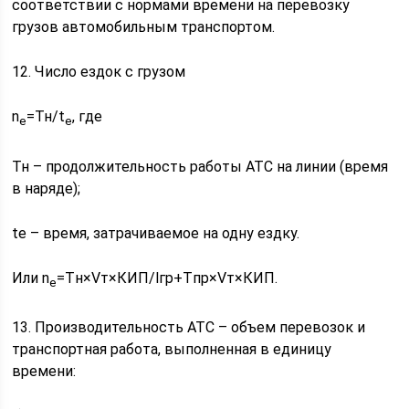
соответствии с нормами времени на перевозку
грузов автомобильным транспортом.
12. Число ездок с грузом
n
=Тн/t
, где
e
е
Тн – продолжительность работы АТС на линии (время
в наряде);
tе – время, затрачиваемое на одну ездку.
Или n
=Tн×Vт×КИП/lгр+Tпр×Vт×КИП.
e
13. Производительность АТС – объем перевозок и
транспортная работа, выполненная в единицу
времени: