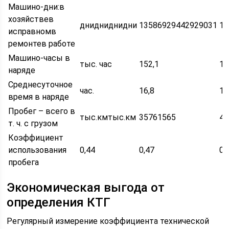
Машино-дни:в
хозяйствев
днидниднидни
13586929442929031
16
исправномв
ремонтев работе
Машино-часы в
тыс. час
152,1
15
наряде
Среднесуточное
час.
16,8
14
время в наряде
Пробег – всего в
тыс.кмтыс.км
35761565
46
т. ч. с грузом
Коэффициент
использования
0,44
0,47
0,
пробега
Экономическая выгода от
определения КТГ
Регулярный измерение коэффициента технической