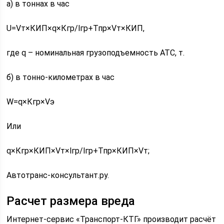
а) в тоннах в час
U=Vт×КИП×q×Кгр/lгр+Тпр×Vт×КИП,
где q – номинальная грузоподъемность АТС, т.
б) в тонно-километрах в час
W=q×Кгр×Vэ
Или
q×Кгр×КИП×Vт×lгр/lгр+Тпр×КИП×Vт;
Автотранс-консультант.ру.
Расчет размера вреда
Интернет-сервис «Транспорт-КТГ» производит расчёт