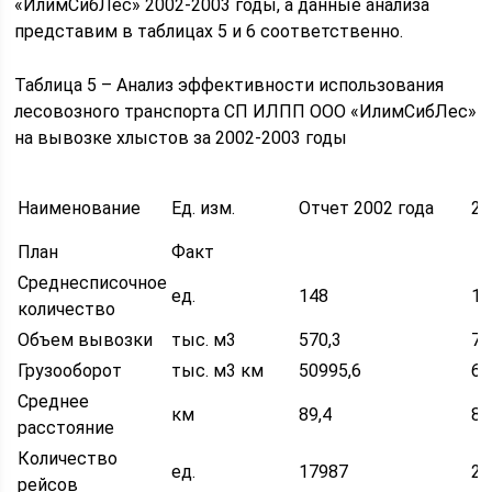
«ИлимСибЛес» 2002-2003 годы, а данные анализа
представим в таблицах 5 и 6 соответственно.
Таблица 5 – Анализ эффективности использования
лесовозного транспорта СП ИЛПП ООО «ИлимСибЛес»
на вывозке хлыстов за 2002-2003 годы
Наименование
Ед. изм.
Отчет 2002 года
20
План
Факт
Среднесписочное
ед.
148
18
количество
Объем вывозки
тыс. м3
570,3
74
Грузооборот
тыс. м3 км
50995,6
63
Среднее
км
89,4
85
расстояние
Количество
ед.
17987
26
рейсов