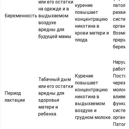
или его остатки
курение
патоло
на одежде и в
повышает
развит
Беременность
выдыхаемом
концентрацию
систем
воздухе
никотина в
органо
вредны для
крови матери и
Возмо
будущей мамы
плода.
преры
береме
Наруша
работа 
Курение
Поста
Табачный дым
повышает
через 
или его остатки
концентрацию
молоко
Период
вредны для
никотина в
влияет
лактации
здоровья
выдыхаемом
функци
матери и
воздухе и
систем
ребенка
грудном молоке.
органо
Патоло