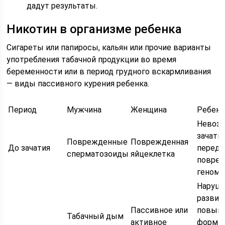
дадут результаты.
Никотин в организме ребенка
Сигареты или папиросы, кальян или прочие варианты
употребления табачной продукции во время
беременности или в период грудного вскармливания
— виды пассивного курения ребенка.
Период
Мужчина
Женщина
Ребен
Невоз
зачати
Поврежденные
Поврежденная
До зачатия
переда
сперматозоиды
яйцеклетка
повре
генома
Наруш
развит
Пассивное или
повыш
Табачный дым
активное
форми