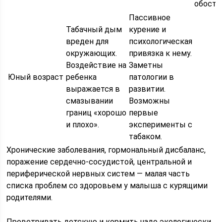
обостр
Пассивное
Табачный дым
курение и
вреден для
психологическая
окружающих.
привязка к нему.
Воздействие на
Заметны
Юный возраст
ребенка
патологии в
выражается в
развитии.
смазывании
Возможны
границ «хорошо
первые
и плохо».
эксперименты с
табаком.
Хронические заболевания, гормональный дисбаланс,
поражение сердечно-сосудистой, центральной и
периферической нервных систем — малая часть
списка проблем со здоровьем у малыша с курящими
родителями.
Проветривать детскую и кормить чадо экологически