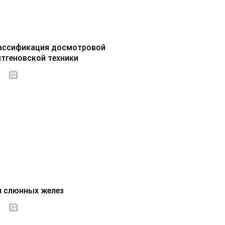
ассификация досмотровой
нтгеновской техники
30.09.2020
нансыСтрахованиеБюджетФинансовые
ьское
и слюнных желез
01.10.2020