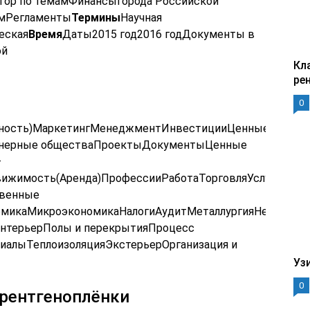
тор по темамФинансыгорода Российской
амРегламенты
Термины
Научная
еская
Время
Даты2015 год2016 годДокументы в
ой
Кл
ре
0
упность)МаркетингМенеджментИнвестицииЦенные
онерные обществаПроектыДокументыЦенные
—
вижимость(Аренда)ПрофессииРаботаТорговляУслугиФи
твенные
омикаМикроэкономикаНалогиАудитМеталлургияНефтьСел
ИнтерьерПолы и перекрытияПроцесс
иалыТеплоизоляцияЭкстерьерОрганизация и
Уз
0
-рентгеноплёнки