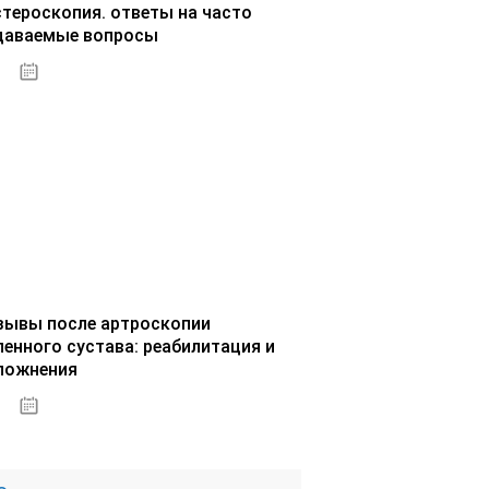
стероскопия. ответы на часто
даваемые вопросы
02.10.2020
зывы после артроскопии
ленного сустава: реабилитация и
ложнения
02.10.2020