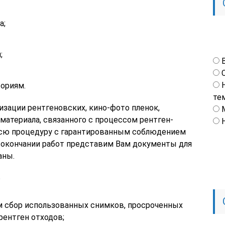
а;
;
ориям.
те
лизации рентгеновских, кино-фото пленок,
материала, связанного с процессом рентген-
сю процедуру с гарантированным соблюдением
 окончании работ представим Вам документы для
аны.
?
м сбор использованных снимков, просроченных
рентген отходов;