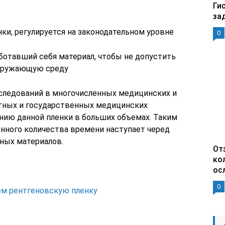
Ги
за
нки, регулируется на законодательном уровне
0
отавший себя материал, чтобы не допустить
окружающую среду
следований в многочисленных медицинских и
стных и государственных медицинских
нию данной пленки в больших объемах. Таким
нного количества времени наступает черед
нных материалов.
От
ко
ос
0
ем рентгеновскую пленку