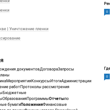
лёнки
Ре
ленки
0
кве | Уничтожение пленки
ксирование
ия
Гд
ждения документовДоговораЗапросы
Планы
0
тикаМероприятияКонкурсыИтогиАдминистрации
ние работПротоколы рассмотрения
лыБюджетные
ныОбразованияПрограммы
Отчеты
по
ные бумаги
Положения
Финансовые