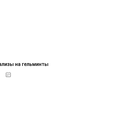
ализы на гельминты
07.10.2020