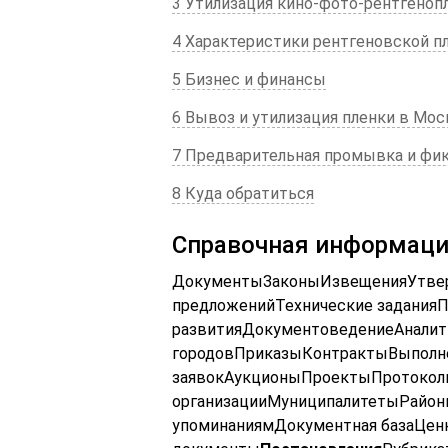
3 Утилизация кино-фото-рентгеноп
4 Характеристики рентгеновской п
5 Бизнес и финансы
6 Вывоз и утилизация пленки в Мос
7 Предварительная промывка и фи
8 Куда обратиться
Справочная информац
ДокументыЗаконыИзвещенияУтвер
предложенийТехнические задания
развитияДокументоведениеАнали
городовПриказыКонтрактыВыполне
заявокАукционыПроектыПротоко
организацииМуниципалитетыРайо
упоминаниямДокументная базаЦен