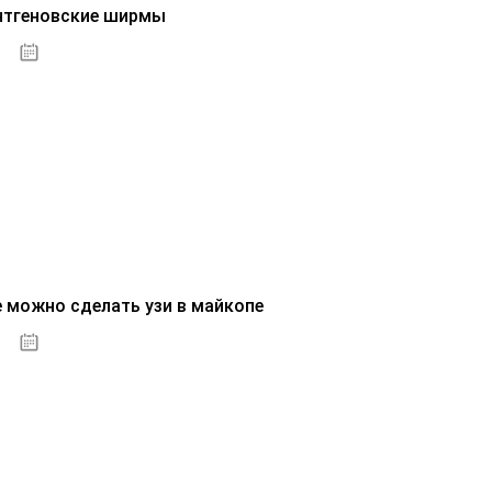
нтгеновские ширмы
01.10.2020
е можно сделать узи в майкопе
01.10.2020