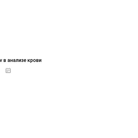
v в анализе крови
04.10.2020