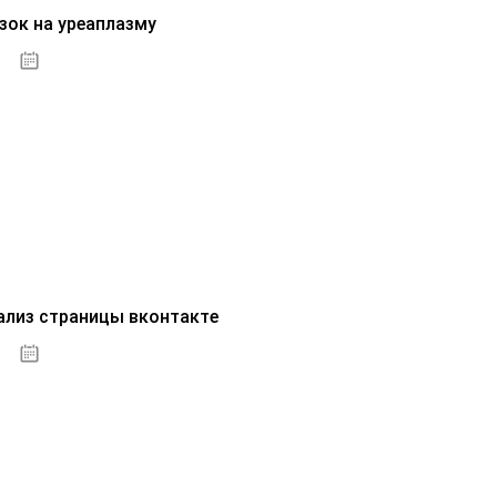
зок на уреаплазму
07.10.2020
ализ страницы вконтакте
07.10.2020