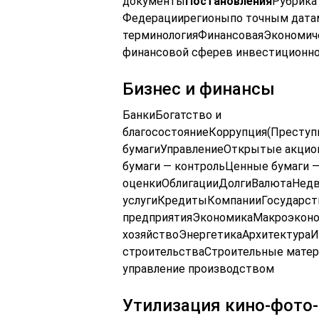
документы
Постановления
Рубрика
Федерациирегионыпо точным дат
терминологияФинансоваяЭкономич
финансовой сферев инвестиционн
Бизнес и финансы
БанкиБогатство и
благосостояниеКоррупция(Прест
бумагиУправлениеОткрытые акци
бумаги — контрольЦенные бумаги 
оценкиОблигацииДолгиВалютаНед
услугиКредитыКомпанииГосударс
предприятияЭкономикаМакроэкон
хозяйствоЭнергетикаАрхитектура
строительстваСтроительные матер
управление производством
Утилизация кино-фото