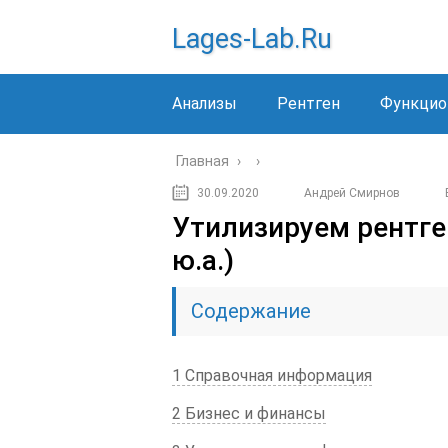
Lages-Lab.ru
Анализы
Рентген
Функцио
Главная
›
›
30.09.2020
Андрей Смирнов
Утилизируем рентге
ю.а.)
Содержание
1 Справочная информация
2 Бизнес и финансы