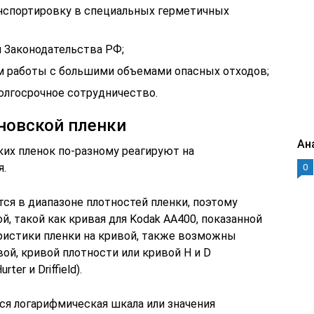
нспортировку в специальных герметичных
 Законодательства РФ;
работы с большими объемами опасных отходов;
долгосрочное сотрудничество.
новской пленки
Ан
их пленок по-разному реагируют на
я.
0
ся в диапазоне плотностей пленки, поэтому
, такой как кривая для Kodak AA400, показанной
еристики пленки на кривой, также возможны
ой, кривой плотности или кривой H и D
er и Driffield).
тся логарифмическая шкала или значения