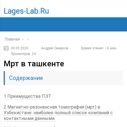
Lages-Lab.ru
Главная
›
›
30.09.2020
Андрей Смирнов
Время чтения: ~6 мин.
Просмотров: 24
Мрт в ташкенте
Содержание
1 Преимущества ПЭТ
2 Магнитно-резонансная томография (мрт) в
Узбекистане: наиболее полный список компаний с
контактными данными.