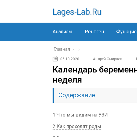
Lages-Lab.ru
Анализы
Рентген
Функцио
Главная
›
›
06.10.2020
Андрей Смирнов
Календарь беременн
неделя
Содержание
1 Что мы видим на УЗИ
2 Как проходят роды