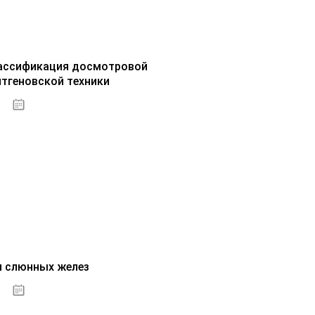
ассификация досмотровой
нтгеновской техники
30.09.2020
и слюнных желез
01.10.2020