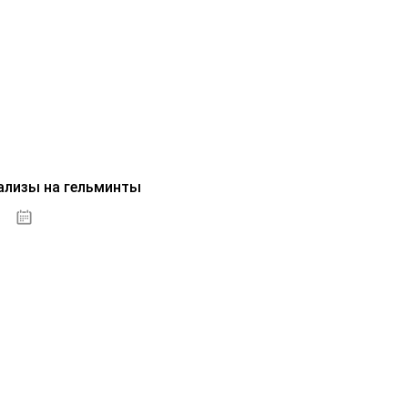
ализы на гельминты
07.10.2020