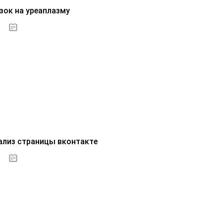
зок на уреаплазму
07.10.2020
ализ страницы вконтакте
07.10.2020