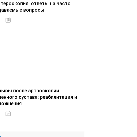
стероскопия. ответы на часто
даваемые вопросы
02.10.2020
зывы после артроскопии
ленного сустава: реабилитация и
ложнения
02.10.2020