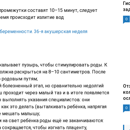
Ги
за
 промежутки составят 10–15 минут, следует
ремя происходит излитие вод
0
беременности. 36-я акушерская неделя
окалывает пузырь, чтобы стимулировать роды. К
должна раскрыться на 8–10 сантиметров. После
о родовым путям;
й болезненный этап, но сравнительно недолгий
От
ко
ш проходит через малый таз и в итоге появляется
ос
ко выполнять указания специалистов: они
 как это делать (выталкивать ребёнка, напрягая
0
не мешать малышу;
 на свет ребёнка роды ещё не заканчиваются:
 сокращается, чтобы изгнать плаценту,