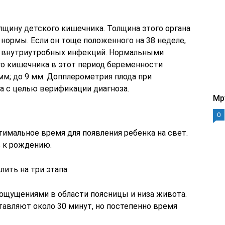
щину детского кишечника. Толщина этого органа
ормы. Если он тоще положенного на 38 неделе,
и, внутриутробных инфекций. Нормальными
го кишечника в этот период беременности
мм; до 9 мм. Допплерометрия плода при
а с целью верификации диагноза.
Mp
0
тимальное время для появления ребенка на свет.
 к рождению.
ить на три этапа:
 ощущениями в области поясницы и низа живота.
вляют около 30 минут, но постепенно время