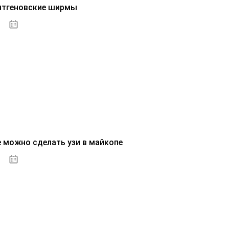
нтгеновские ширмы
01.10.2020
е можно сделать узи в майкопе
01.10.2020