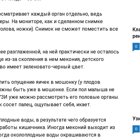
осматривает каждый орган отдельно, ведь
еры. На мониторе, как и сделанном снимке
голова, ножки). Снимок не сможет поместить все
Кл
ре
0
ее разглаженной, на ней практически не осталось
е из-за скопления в нем мекония, детского
во имеет зеленовато-черный цвет.
лить опущение яичек в мошонку (у плодов
олжны быть уже в мошонке. Если пол малыша не
 УЗИ уже можно рассмотреть его половые органы.
 сосет палец, ощупывает себя, икает.
Уз
лодные воды, в результате чего образуется
работы кишечника. Иногда меконий выходит из
0
тогда околоплодные воды окрашиваются в