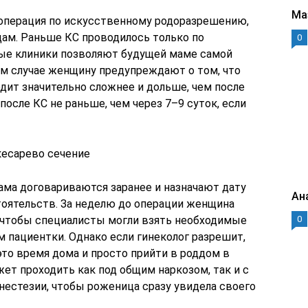
Ма
 операция по искусственному родоразрешению,
ам. Раньше КС проводилось только по
0
рые клиники позволяют будущей маме самой
ом случае женщину предупреждают о том, что
дит значительно сложнее и дольше, чем после
сле КС не раньше, чем через 7–9 суток, если
кесарево сечение
ама договариваются заранее и назначают дату
Ан
тоятельств. За неделю до операции женщина
0
, чтобы специалисты могли взять необходимые
м пациентки. Однако если гинеколог разрешит,
то время дома и просто прийти в роддом в
ет проходить как под общим наркозом, так и с
нестезии, чтобы роженица сразу увидела своего