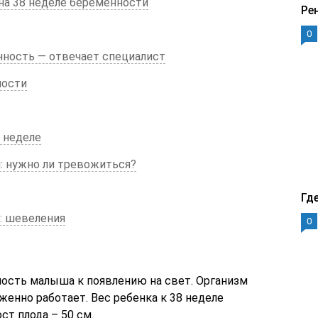
на 38 неделе беременности
Ре
0
нность — отвечает специалист
ности
 неделе
: нужно ли тревожиться?
Гд
: шевеления
0
ность малыша к появлению на свет. Организм
енно работает. Вес ребенка к 38 неделе
ст плода – 50 см.