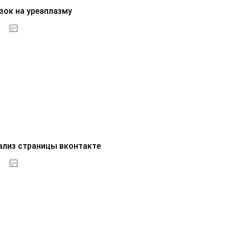
зок на уреаплазму
07.10.2020
ализ страницы вконтакте
07.10.2020