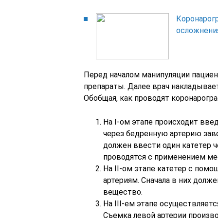
Коронарогр
осложнени
Перед началом манипуляции пациен
препараты. Далее врач накладывает
Обобщая, как проводят коронарогр
На I-ом этапе происходит вве
через бедренную артерию заво
должен ввести один катетер ч
проводятся с применением ме
На II-ом этапе катетер с пом
артериям. Сначала в них долже
вещество.
На III-ем этапе осуществляет
Съемка левой артерии производ