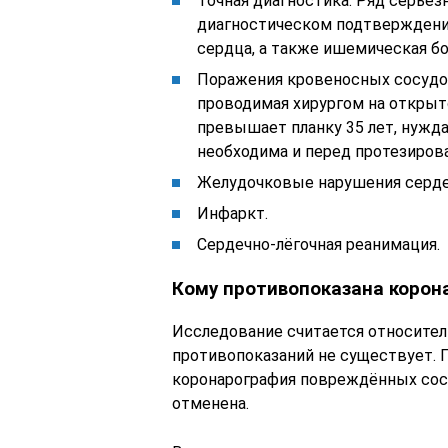
Точная диагностика. Ряд серьё
диагностическом подтверждении
сердца, а также ишемическая бо
Поражения кровеносных сосудов
проводимая хирургом на открыт
превышает планку 35 лет, нужд
необходима и перед протезиров
Желудочковые нарушения серде
Инфаркт.
Сердечно-лёгочная реанимация.
Кому противопоказана корон
Исследование считается относите
противопоказаний не существует. П
коронарография повреждённых сос
отменена.