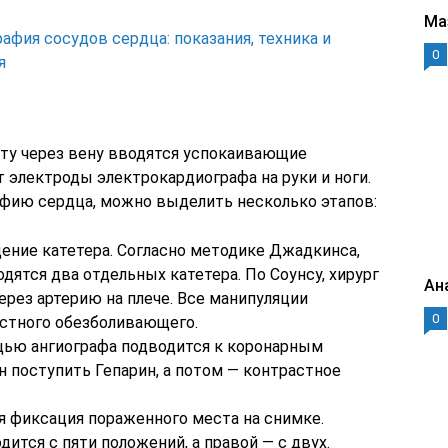
Ма
афия сосудов сердца: показания, техника и
0
я
ту через вену вводятся успокаивающие
 электроды электрокардиографа на руки и ноги.
афию сердца, можно выделить несколько этапов:
дение катетера. Согласно методике Джадкинса,
дятся два отдельных катетера. По Соунсу, хирург
Ан
ерез артерию на плече. Все манипуляции
0
стного обезболивающего.
ощью ангиографа подводится к коронарным
н поступить Гепарин, а потом — контрастное
ся фиксация пораженного места на снимке.
ится с пяти положений, а правой — с двух.