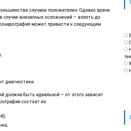
ольшинстве случаев положителен. Однако врачи
в случае внезапных осложнений — вплоть до
оронарография может привести к следующим
;
те
т диагностики.
й должна быть идеальной — от этого зависит
рография состоит из:
й);
чка;