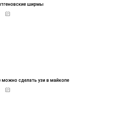
нтгеновские ширмы
01.10.2020
е можно сделать узи в майкопе
01.10.2020