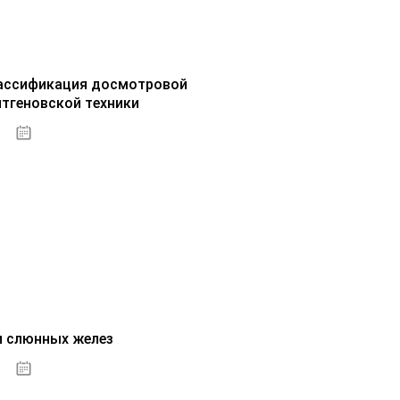
ассификация досмотровой
нтгеновской техники
30.09.2020
и слюнных желез
01.10.2020