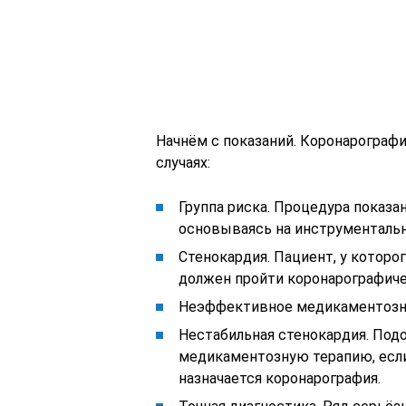
Начнём с показаний. Коронарограф
случаях:
Группа риска. Процедура показан
основываясь на инструментальн
Стенокардия. Пациент, у которо
должен пройти коронарографиче
Неэффективное медикаментозно
Нестабильная стенокардия. Под
медикаментозную терапию, если
назначается коронарография.