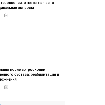
стероскопия. ответы на часто
даваемые вопросы
02.10.2020
зывы после артроскопии
ленного сустава: реабилитация и
ложнения
02.10.2020