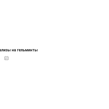
ализы на гельминты
07.10.2020