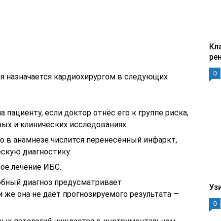
Кл
ре
0
ия назначается кардиохирургом в следующих
а пациенту, если доктор отнёс его к группе риска,
ых и клинических исследованиях.
го в анамнезе числится перенесённый инфаркт,
скую диагностику.
е лечение ИБС.
обный диагноз предусматривает
Уз
 же она не даёт прогнозируемого результата —
0