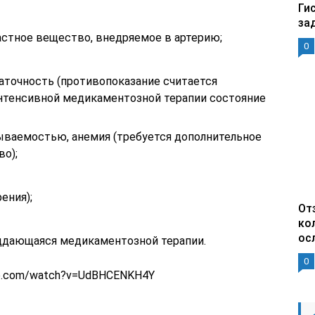
Ги
за
астное вещество, внедряемое в артерию;
0
аточность (противопоказание считается
нтенсивной медикаментозной терапии состояние
ваемостью, анемия (требуется дополнительное
о);
ения);
От
ко
ос
поддающаяся медикаментозной терапии.
0
be.com/watch?v=UdBHCENKH4Y