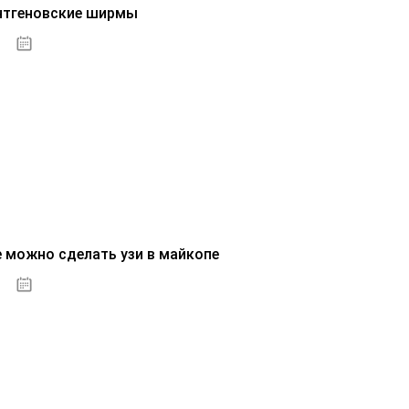
нтгеновские ширмы
01.10.2020
е можно сделать узи в майкопе
01.10.2020