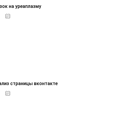
зок на уреаплазму
07.10.2020
ализ страницы вконтакте
07.10.2020