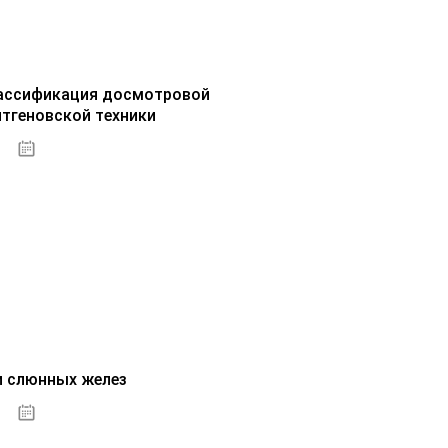
ассификация досмотровой
нтгеновской техники
30.09.2020
и слюнных желез
01.10.2020