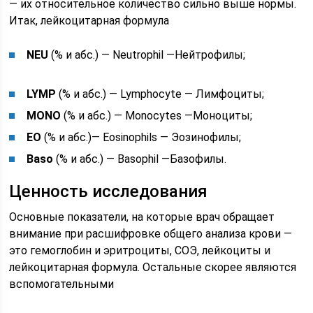
— их относительное количество сильно выше нормы.
Итак, лейкоцитарная формула
NEU
(% и абс.) — Neutrophil —Нейтрофилы;
LYMP
(% и абс.) — Lymphocyte — Лимфоциты;
MONO
(% и абс.) — Monocytes —Моноциты;
EO
(% и абс.)— Eosinophils — Эозинофилы;
Baso
(% и абс.) — Basophil —Базофилы.
Ценность исследования
Основные показатели, на которые врач обращает
внимание при расшифровке общего анализа крови —
это гемоглобин и эритроциты, СОЭ, лейкоциты и
лейкоцитарная формула. Остальные скорее являются
вспомогательными