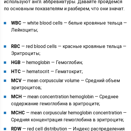
используют англ. аббревиатуры. Давайте пройдемся
по основным показателям и разберем, что они значат.
WBC
— white blood cells — белые кровяные тельца —
Лейкоциты;
RBC
— red blood cells — красные кровяные тельца —
Эритроциты;
HGB
— hemoglobin — Гемоглобин;
HTC
— hematocrit — Гематокрит;
MCV
— mean corpuscular volume — Средний объем
эритроцитов;
MCH
— mean concentration hemoglobin — Среднее
содержание гемоглобина в эритроците;
MCHC
— mean corpuscular hemoglobin concentration —
Средняя концентрация гемоглобина в эритроците;
RDW
— red cell distribution — Индекс распределения