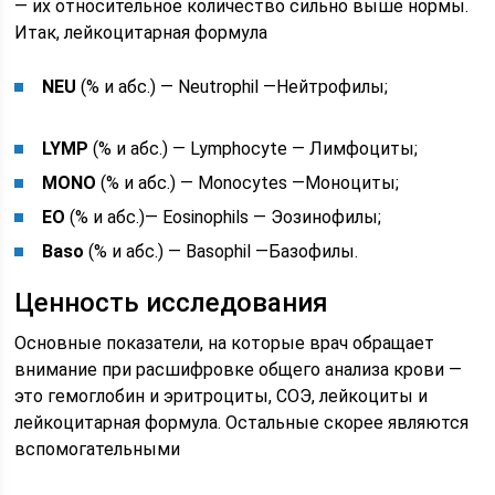
— их относительное количество сильно выше нормы.
Итак, лейкоцитарная формула
NEU
(% и абс.) — Neutrophil —Нейтрофилы;
LYMP
(% и абс.) — Lymphocyte — Лимфоциты;
MONO
(% и абс.) — Monocytes —Моноциты;
EO
(% и абс.)— Eosinophils — Эозинофилы;
Baso
(% и абс.) — Basophil —Базофилы.
Ценность исследования
Основные показатели, на которые врач обращает
внимание при расшифровке общего анализа крови —
это гемоглобин и эритроциты, СОЭ, лейкоциты и
лейкоцитарная формула. Остальные скорее являются
вспомогательными