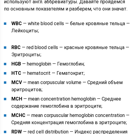
используют англ. аббревиатуры. Давайте пройдемся
по основным показателям и разберем, что они значат.
WBC
— white blood cells — белые кровяные тельца —
Лейкоциты;
RBC
— red blood cells — красные кровяные тельца —
Эритроциты;
HGB
— hemoglobin — Гемоглобин;
HTC
— hematocrit — Гематокрит;
MCV
— mean corpuscular volume — Средний объем
эритроцитов;
MCH
— mean concentration hemoglobin — Среднее
содержание гемоглобина в эритроците;
MCHC
— mean corpuscular hemoglobin concentration —
Средняя концентрация гемоглобина в эритроците;
RDW
— red cell distribution — Индекс распределения