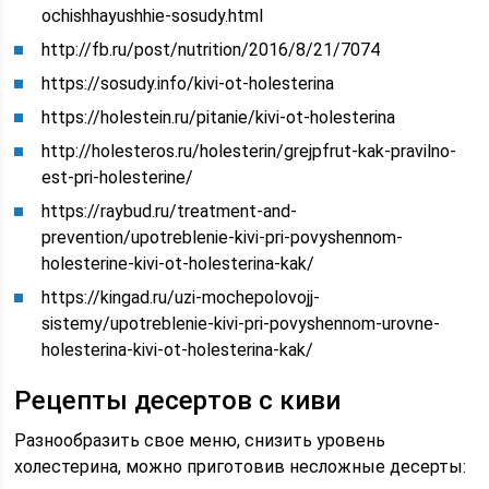
ochishhayushhie-sosudy.html
http://fb.ru/post/nutrition/2016/8/21/7074
https://sosudy.info/kivi-ot-holesterina
https://holestein.ru/pitanie/kivi-ot-holesterina
http://holesteros.ru/holesterin/grejpfrut-kak-pravilno-
est-pri-holesterine/
https://raybud.ru/treatment-and-
prevention/upotreblenie-kivi-pri-povyshennom-
holesterine-kivi-ot-holesterina-kak/
https://kingad.ru/uzi-mochepolovojj-
sistemy/upotreblenie-kivi-pri-povyshennom-urovne-
holesterina-kivi-ot-holesterina-kak/
Рецепты десертов с киви
Разнообразить свое меню, снизить уровень
холестерина, можно приготовив несложные десерты: