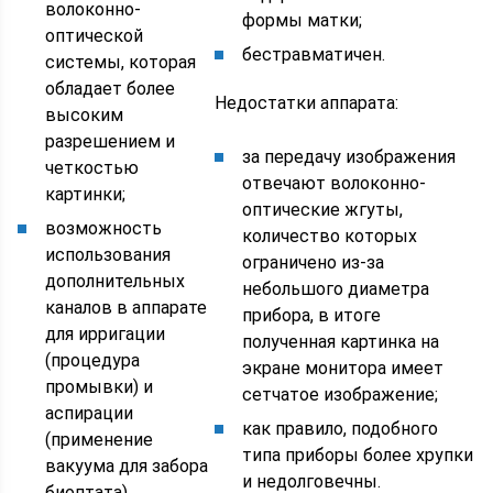
волоконно-
формы матки;
оптической
бестравматичен.
системы, которая
обладает более
Недостатки аппарата:
высоким
разрешением и
за передачу изображения
четкостью
отвечают волоконно-
картинки;
оптические жгуты,
возможность
количество которых
использования
ограничено из-за
дополнительных
небольшого диаметра
каналов в аппарате
прибора, в итоге
для ирригации
полученная картинка на
(процедура
экране монитора имеет
промывки) и
сетчатое изображение;
аспирации
как правило, подобного
(применение
типа приборы более хрупки
вакуума для забора
и недолговечны.
биоптата).