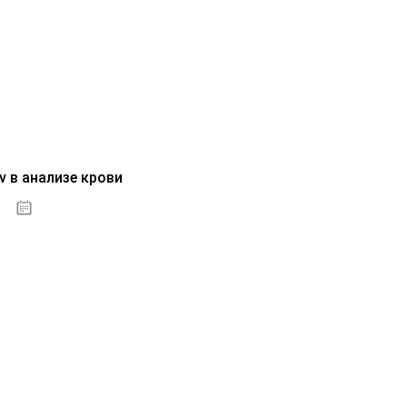
v в анализе крови
04.10.2020