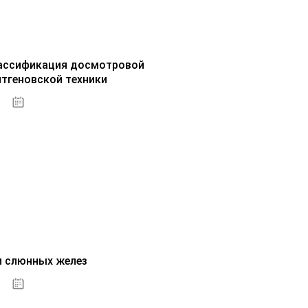
ассификация досмотровой
нтгеновской техники
30.09.2020
и слюнных желез
01.10.2020