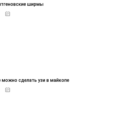
нтгеновские ширмы
01.10.2020
е можно сделать узи в майкопе
01.10.2020