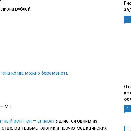
Ги
лиона рублей.
за
0
тгена когда можно беременеть
От
ко
ос
 — МТ
0
тный рентген — аппарат
является одним из
 отделов травматологии и прочих медицинских