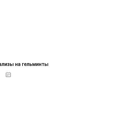
ализы на гельминты
07.10.2020