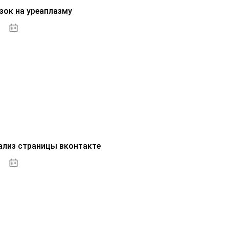
зок на уреаплазму
07.10.2020
ализ страницы вконтакте
07.10.2020