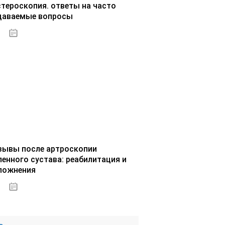
стероскопия. ответы на часто
даваемые вопросы
02.10.2020
зывы после артроскопии
ленного сустава: реабилитация и
ложнения
02.10.2020