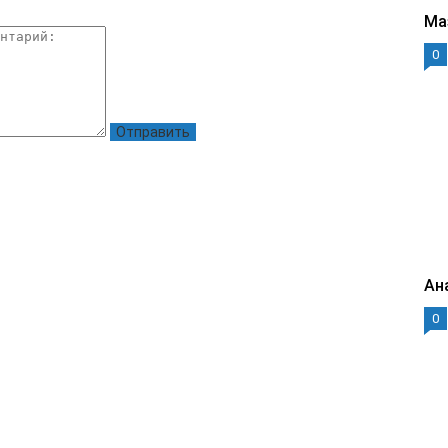
Ма
0
Ан
0