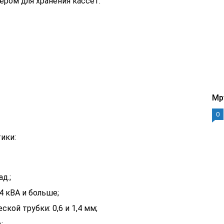
ером для хранения кассет.
Mp
0
ики:
д.;
4 кВА и больше;
кой трубки: 0,6 и 1,4 мм;
;