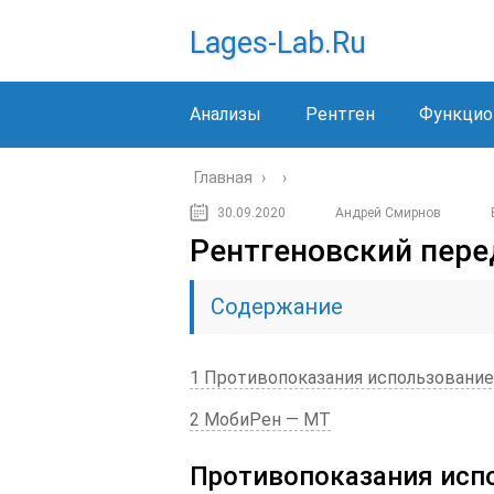
Lages-Lab.ru
Анализы
Рентген
Функцио
Главная
›
›
30.09.2020
Андрей Смирнов
Рентгеновский пере
Содержание
1 Противопоказания использование
2 МобиРен — МТ
Противопоказания испо