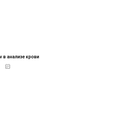
v в анализе крови
04.10.2020