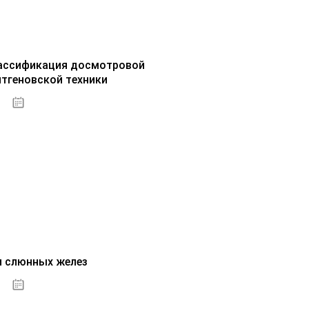
ассификация досмотровой
нтгеновской техники
30.09.2020
и слюнных желез
01.10.2020