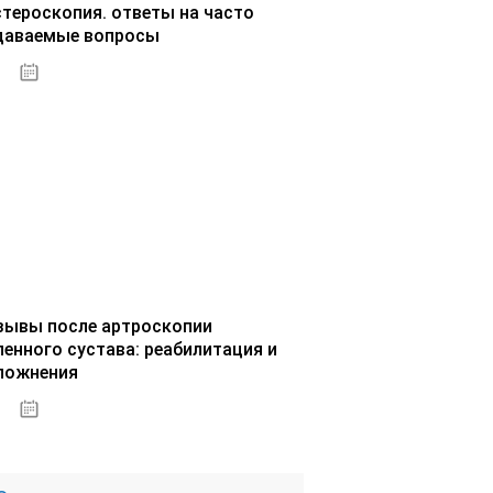
стероскопия. ответы на часто
даваемые вопросы
02.10.2020
зывы после артроскопии
ленного сустава: реабилитация и
ложнения
02.10.2020