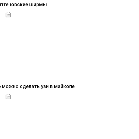
нтгеновские ширмы
01.10.2020
е можно сделать узи в майкопе
01.10.2020