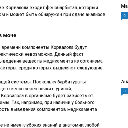
Ма
став Корвалола входит фенобарбитал, который
м и может быть обнаружен при сдаче анализов
0
в моче
го времени компоненты Корвалола будут
практически невозможно. Данный факт
 выведения веществ медикамента из организма
факторы, среди которых выделяют следующие:
Ан
щей системы. Поскольку барбитураты
ественно через почки с уриной,
0
Корвалола в организме будет зависеть от
ы. Так, например, при наличии у больного
рость выведения компонентов медикамента
 не имея глубоких знаний в анатомии, любой