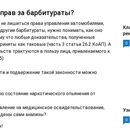
прав за барбитураты?
ак не лишиться права управления автомобилями,
Кл
 другие барбитураты, нужно понимать, как оно
ре
му что любые доказательства, полученные
0
риняты как таковые (часть 3 статьи 26.2 КоАП). А
ьств трактуются в пользу лица, привлекаемого к
).
сти и подвержение такой законности можно
но состояние наркотического опьянения от
авление на медицинское освидетельствование,
Уз
едены сами анализы?
0
х!