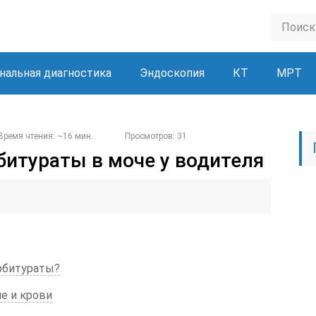
нальная диагностика
Эндоскопия
КТ
МРТ
Время чтения: ~16 мин.
Просмотров: 31
битураты в моче у водителя
арбитураты?
е и крови