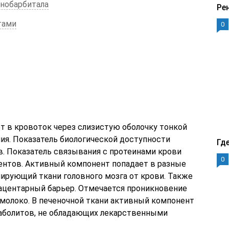
енобарбитала
Ре
тами
0
 в кровоток через слизистую оболочку тонкой
ия. Показатель биологической доступности
Гд
. Показатель связывания с протеинами крови
0
ентов. Активный компонент попадает в разные
лирующий ткани головного мозга от крови. Также
ацентарный барьер. Отмечается проникновение
 молоко. В печеночной ткани активный компонент
таболитов, не обладающих лекарственными