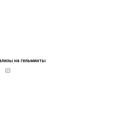
ализы на гельминты
07.10.2020