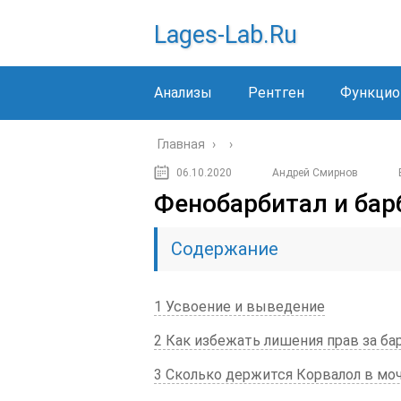
Lages-Lab.ru
Анализы
Рентген
Функцио
Главная
›
›
06.10.2020
Андрей Смирнов
Фенобарбитал и бар
Содержание
1 Усвоение и выведение
2 Как избежать лишения прав за б
3 Сколько держится Корвалол в моч