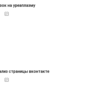
зок на уреаплазму
07.10.2020
ализ страницы вконтакте
07.10.2020