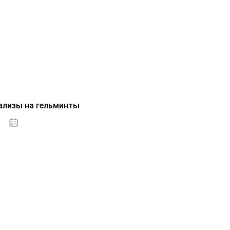
ализы на гельминты
07.10.2020