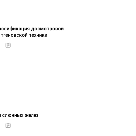
ассификация досмотровой
нтгеновской техники
30.09.2020
и слюнных желез
01.10.2020