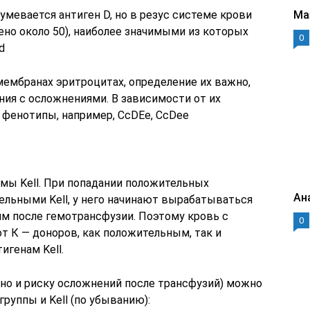
мевается антиген D, но в резус системе крови
Ма
но около 50), наиболее значимыми из которых
0
d
мембранах эритроцитах, определение их важно,
ния с осложнениями. В зависимости от их
 фенотипы, например, CcDEe, CcDee
мы Kell. При попадании положительных
Ан
ельными Kell, у него начинают вырабатываться
ям после гемотрансфузии. Поэтому кровь с
0
т К — доноров, как положительным, так и
генам Kell.
ьно и риску осложнений после трансфузий) можно
руппы и Kell (по убыванию):