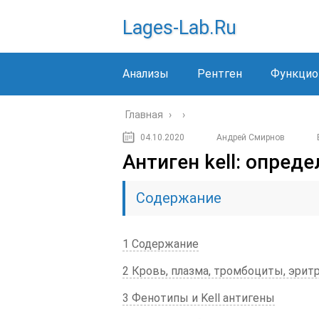
Lages-Lab.ru
Анализы
Рентген
Функцио
Главная
›
›
04.10.2020
Андрей Смирнов
Антиген kell: опред
Содержание
1 Содержание
2 Кровь, плазма, тромбоциты, эритр
3 Фенотипы и Kell антигены