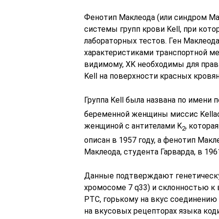
Фенотип Маклеода (или синдром Макл
системы групп крови Kell, при кот
лабораторных тестов. Ген Маклеода
характеристиками транспортной ме
видимому, XK необходимы для прав
Kell на поверхности красных кровя
Группа Kell была названа по имени 
беременной женщины миссис Kellach
женщиной с антителами K
, котора
2
описан в 1957 году, а фенотип Мак
Маклеода, студента Гарварда, в 1961
Данные подтверждают генетическую
хромосоме 7 q33) и склонностью к
PTC, горькому на вкус соединению
на вкусовых рецепторах языка код