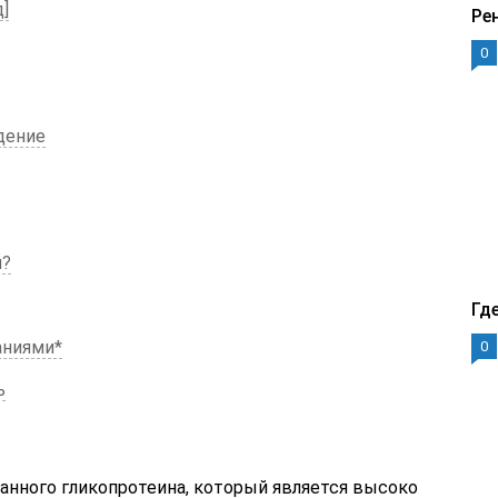
]
Ре
0
едение
и?
Гд
аниями*
0
ь
бранного гликопротеина, который является высоко