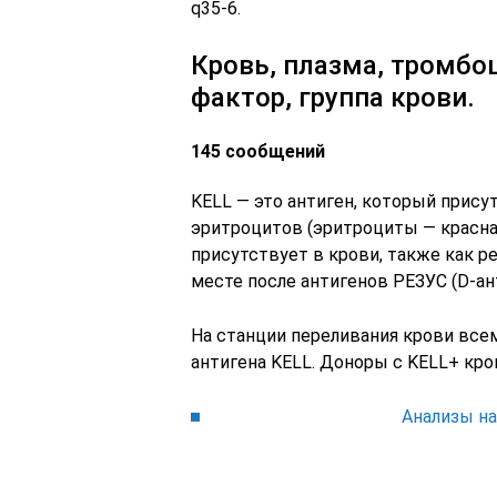
q35-6.
Кровь, плазма, тромбоц
фактор, группа крови.
145 сообщений
KELL — это антиген, который прису
эритроцитов (эритроциты — красная
присутствует в крови, также как р
месте после антигенов РЕЗУС (D-ан
На станции переливания крови всем
антигена KELL. Доноры с KELL+ кров
Анализы н