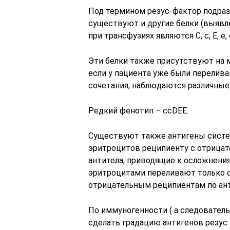
Под термином резус-фактор подразу
существуют и другие белки (выявле
при трансфузиях являются С, с, Е, е, 
Эти белки также присутствуют на 
если у пациента уже были перелива
сочетания, наблюдаются различные
Редкий фенотип – ссDEE.
Существуют также антигены систе
эритроцитов реципиенту с отрицат
антитела, приводящие к осложнени
эритроцитами переливают только о
отрицательным реципиентам по анти
По иммуногенности ( а следовател
сделать градацию антигенов резус г