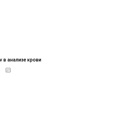
v в анализе крови
04.10.2020