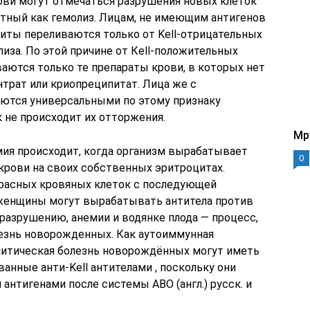
ови могут отмечаться разрушения новых клеток
стный как гемолиз. Лицам, не имеющим антигенов
оциты переливаются только от Kell-отрицательных
иза. По этой причине от Кell-положительных
аются только те препараты крови, в которых нет
трат или криопреципитат. Лица же с
яются универсальными по этому признаку
 не происходит их отторжения.
Mp
ия происходит, когда организм вырабатывает
0
крови на своих собственных эритроцитах.
красных кровяных клеток с последующей
 женщины могут вырабатывать антитела против
 разрушению, анемии и водянке плода — процесс,
езнь новорожденных. Как аутоиммунная
олитическая болезнь новорождённых могут иметь
анные анти-Kell антителами , поскольку они
нтигенами после системы ABO (англ.) русск. и