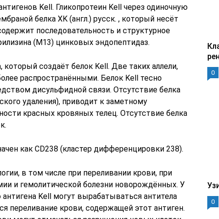
игенов Kell. Гликопротеин Kell через одиночную
раной белка XK (англ.) русск. , который несёт
 содержит последовательность и структурное
рилизина (M13) цинковых эндопептидаз.
Кл
ре
 который создаёт белок Kell. Две таких аллели,
0
аиболее распространёнными. Белок Kell тесно
редством дисульфидной связи. Отсутствие белка
ского удаления), приводит к заметному
ности красных кровяных телец. Отсутствие белка
к.
начен как CD238 (кластер дифференцировки 238).
огии, в том числе при переливании крови, при
ии и гемолитической болезни новорождённых. У
Уз
 антигена Kell могут вырабатываться антитела
0
тся переливание крови, содержащей этот антиген.