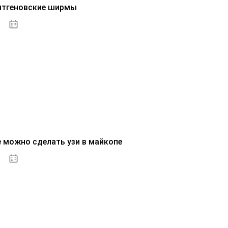
нтгеновские ширмы
01.10.2020
е можно сделать узи в майкопе
01.10.2020