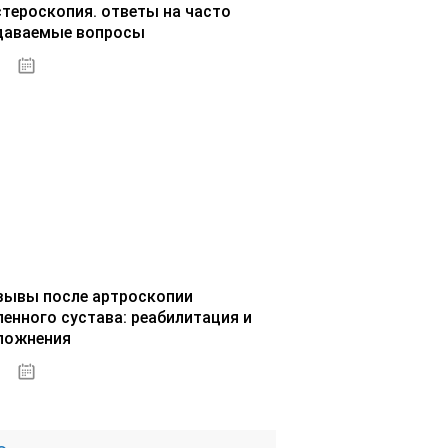
стероскопия. ответы на часто
даваемые вопросы
02.10.2020
зывы после артроскопии
ленного сустава: реабилитация и
ложнения
02.10.2020