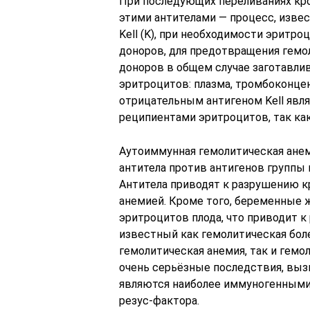
При последующих переливаниях кр
этими антителами — процесс, изве
Kell (K), при необходимости эритр
доноров, для предотвращения гемол
доноров в общем случае заготавлив
эритроцитов: плазма, тромбоконцен
отрицательным антигеном Kell явл
реципиентами эритроцитов, так как
Аутоиммунная гемолитическая анем
антитела против антигенов группы 
Антитела приводят к разрушению 
анемией. Кроме того, беременные
эритроцитов плода, что приводит к
известный как гемолитическая бол
гемолитическая анемия, так и гем
очень серьёзные последствия, вызв
являются наиболее иммуногенными а
резус-фактора.