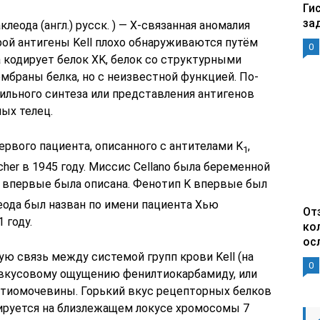
Ги
за
еода (англ.) русск. ) — X-связанная аномалия
орой антигены Kell плохо обнаруживаются путём
0
 кодирует белок XK, белок со структурными
мбраны белка, но с неизвестной функцией. По-
ильного синтеза или представления антигенов
ных телец.
первого пациента, описанного с антителами K
,
1
er в 1945 году. Миссис Cellano была беременной
я впервые была описана. Фенотип K впервые был
леода был назван по имени пациента Хью
От
 году.
ко
ос
 связь между системой групп крови Kell (на
0
 вкусовому ощущению фенилтиокарбамиду, или
 тиомочевины. Горький вкус рецепторных белков
ируется на близлежащем локусе хромосомы 7