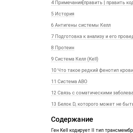
4 Примечания[править | править код
5 История
6 Антигены системы Келл
7 Подготовка к анализу и его пров
8 Протеин
9 Система Келл (Kell)
10 Что такое редкий фенотип кров
11 Система ABO
12 Связь с соматическими заболев
13 Белок D, которого может не быт
Содержание
Ген Kell кодирует II тип трансмем