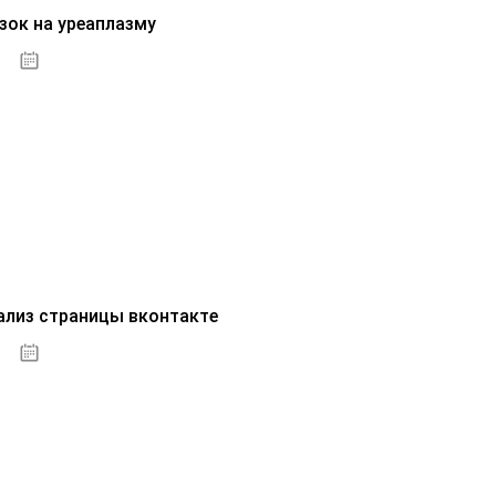
зок на уреаплазму
07.10.2020
ализ страницы вконтакте
07.10.2020