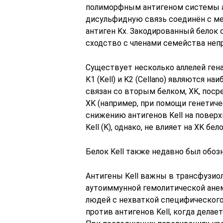
полиморфным антигеном системы ант
дисульфидную связь соединён с мемб
антиген Kx. Закодированный белок
сходство с членами семейства неп
Существует несколько аллелей гена,
K1 (Kell) и K2 (Cellano) являются н
связан со вторым белком, XK, пос
XK (например, при помощи генетиче
снижению антигенов Kell на поверх
Kell (K), однако, не влияет на XK бело
Белок Kell также недавно был обоз
Антигены Kell важны в трансфузиол
аутоиммунной гемолитической анем
людей с нехваткой специфического
против антигенов Kell, когда делае