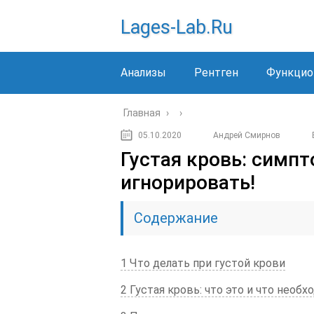
Lages-Lab.ru
Анализы
Рентген
Функцио
Главная
›
›
05.10.2020
Андрей Смирнов
Густая кровь: симп
игнорировать!
Содержание
1 Что делать при густой крови
2 Густая кровь: что это и что необ