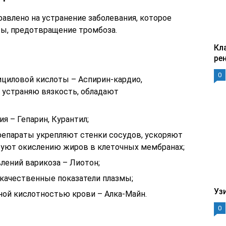
авлено на устранение заболевания, которое
ы, предотвращение тромбоза.
Кл
ре
0
ициловой кислоты – Аспирин-кардио,
и устраняю вязкость, обладают
я – Гепарин, Курантил;
репараты укрепляют стенки сосудов, ускоряют
вуют окислению жиров в клеточных мембранах;
лений варикоза – Лиотон;
 качественные показатели плазмы;
Уз
ной кислотностью крови – Алка-Майн.
0