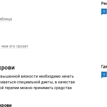
Ре
0
аблица
 чем это грозит
крови
Гд
0
овышенной вязкости необходимо начать
иваться специальной диеты, в качестве
й терапии можно принимать средства
крови