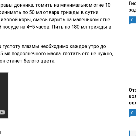
Ги
. травы донника, томить на минимальном огне 10
за
принимать по 50 мл отвара трижды в сутки.
л. ивовой коры, смесь варить на маленьком огне
0
й посуде на 4–5 часов. Пить по 180 мл трижды в
густоту плазмы необходимо каждое утро до
 мл подсолнечного масла, глотать его не нужно,
он станет белого цвета.
От
ко
ос
0
и