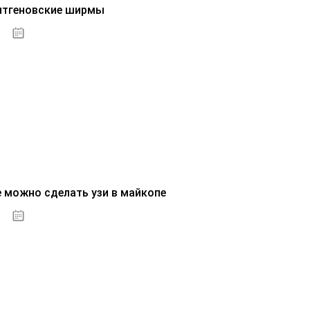
нтгеновские ширмы
01.10.2020
е можно сделать узи в майкопе
01.10.2020