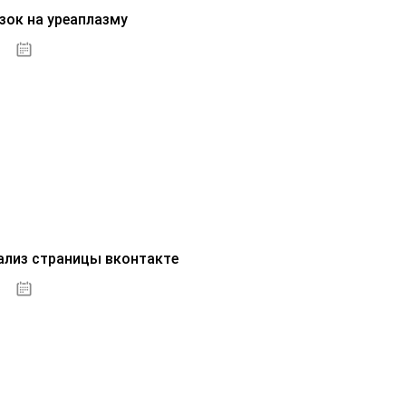
зок на уреаплазму
07.10.2020
ализ страницы вконтакте
07.10.2020