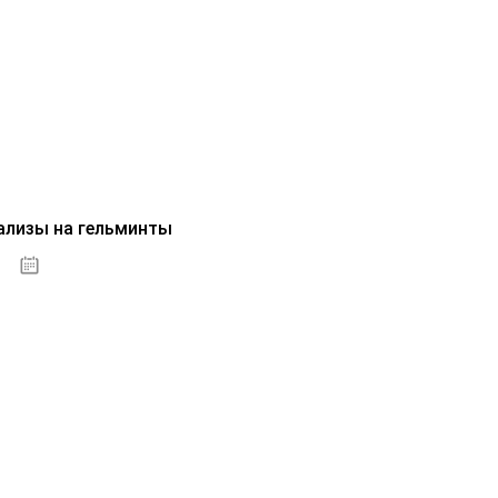
ализы на гельминты
07.10.2020