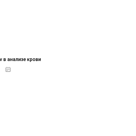
v в анализе крови
04.10.2020