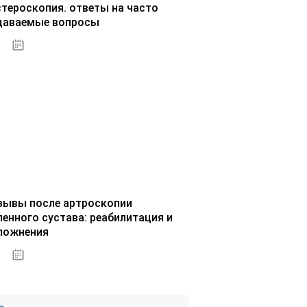
стероскопия. ответы на часто
даваемые вопросы
02.10.2020
зывы после артроскопии
ленного сустава: реабилитация и
ложнения
02.10.2020