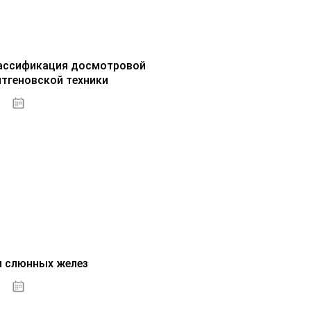
ассификация досмотровой
нтгеновской техники
30.09.2020
и слюнных желез
01.10.2020