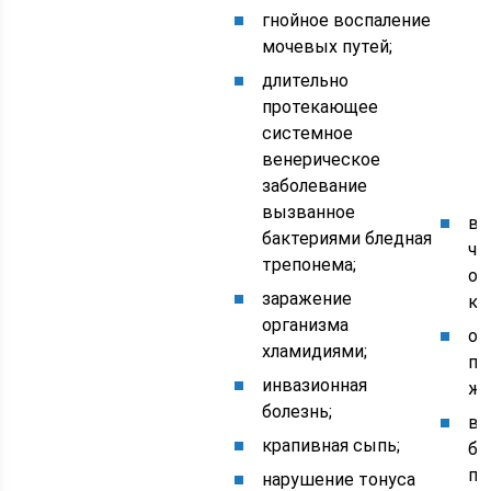
гнойное воспаление
мочевых путей;
длительно
протекающее
системное
венерическое
заболевание
вызванное
во
бактериями бледная
че
трепонема;
от
заражение
ки
организма
ос
хламидиями;
по
инвазионная
же
болезнь;
во
крапивная сыпь;
б
по
нарушение тонуса