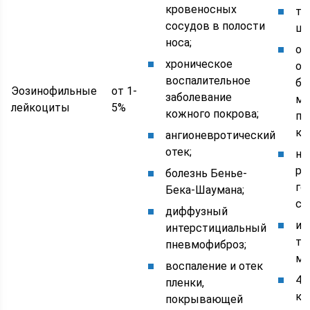
кровеносных
тр
сосудов в полости
шо
носа;
об
хроническое
ор
воспалительное
бо
Эозинофильные
от 1-
заболевание
ми
лейкоциты
5%
кожного покрова;
по
кр
ангионевротический
отек;
на
ра
болезнь Бенье-
го
Бека-Шаумана;
си
диффузный
ин
интерстициальный
тя
пневмофиброз;
ме
воспаление и отек
4 
пленки,
кр
покрывающей