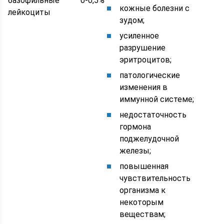
базофильные
0-0,5%
кожные болезни с
лейкоциты
зудом;
усиленное
разрушение
эритроцитов;
патологические
изменения в
иммунной системе;
недостаточность
гормона
поджелудочной
железы;
повышенная
чувствительность
организма к
некоторым
веществам;