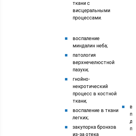
ткани с
висцеральными
процессами.
воспаление
миндалин неба;
патология
верхнечелюстной
пазухи;
гнойно-
некротический
процесс в костной
ткани;
ви
воспаление в ткани
по
легких;
ды
закупорка бронхов
пу
из-за отека