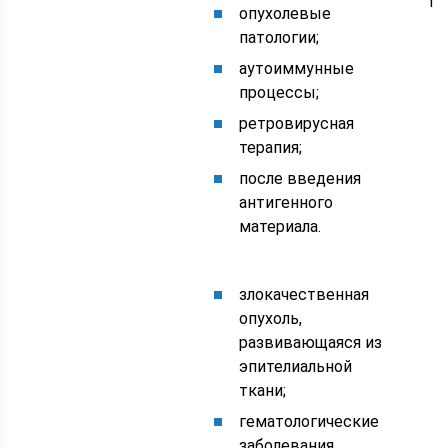
те
опухолевые
патологии;
аутоиммунные
процессы;
ретровирусная
терапия;
после введения
антигенного
материала.
злокачественная
опухоль,
развивающаяся из
эпителиальной
ткани;
гематологические
заболевания