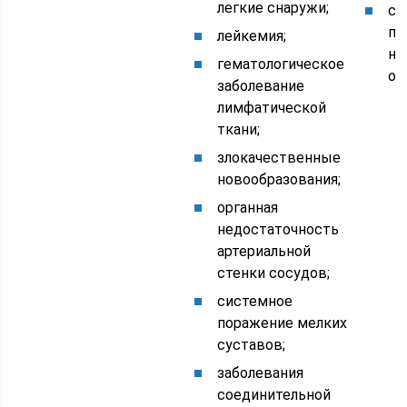
легкие снаружи;
со
по
лейкемия;
на
гематологическое
ор
заболевание
лимфатической
ткани;
злокачественные
новообразования;
органная
недостаточность
артериальной
стенки сосудов;
системное
поражение мелких
суставов;
заболевания
соединительной