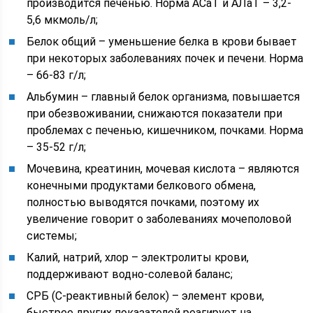
производится печенью. Норма АСаТ и АЛаТ – 3,2-
5,6 мкмоль/л;
Белок общий – уменьшение белка в крови бывает
при некоторых заболеваниях почек и печени. Норма
– 66-83 г/л;
Альбумин – главный белок организма, повышается
при обезвоживании, снижаются показатели при
проблемах с печенью, кишечником, почками. Норма
– 35-52 г/л;
Мочевина, креатинин, мочевая кислота – являются
конечными продуктами белкового обмена,
полностью выводятся почками, поэтому их
увеличение говорит о заболеваниях мочеполовой
системы;
Калий, натрий, хлор – электролиты крови,
поддерживают водно-солевой баланс;
СРБ (С-реактивный белок) – элемент крови,
быстрее других показателей реагирует на