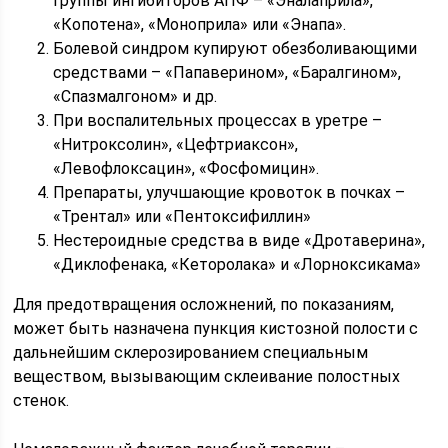
группы ингибиторов АПФ – «Эналаприла»,
«Копотена», «Моноприла» или «Энапа».
Болевой синдром купируют обезболивающими
средствами – «Папаверином», «Баралгином»,
«Спазмалгоном» и др.
При воспалительных процессах в уретре –
«Нитроксолин», «Цефтриаксон»,
«Левофлоксацин», «Фосфомицин».
Препараты, улучшающие кровоток в почках –
«Трентал» или «Пентоксифиллин»
Нестероидные средства в виде «Дротаверина»,
«Диклофенака, «Кеторолака» и «Лорноксикама»
Для предотвращения осложнений, по показаниям,
может быть назначена пункция кистозной полости с
дальнейшим склерозированием специальным
веществом, вызывающим склеивание полостных
стенок.