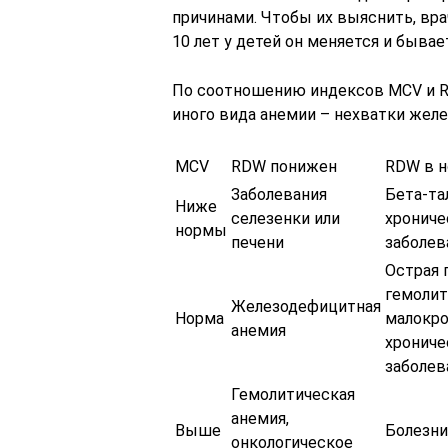
причинами. Чтобы их выяснить, вр
10 лет у детей он меняется и быва
По соотношению индексов MCV и RD
иного вида анемии – нехватки желе
MCV
RDW понижен
RDW в 
Заболевания
Бета-та
Ниже
селезенки или
хрониче
нормы
печени
заболев
Острая 
гемолит
Железодефицитная
Норма
малокро
анемия
хрониче
заболев
Гемолитическая
анемия,
Выше
Болезни
онкологическое