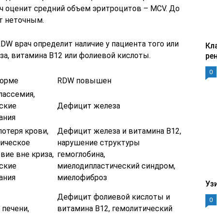
ач оценит средний объем эритроцитов – MCV. До
ет неточным.
W врач определит наличие у пациента того или
Кл
за, витамина B12 или фолиевой кислоты.
ре
0
норме
RDW повышен
лассемия,
ские
Дефицит железа
ания
потеря крови,
Дефицит железа и витамина B12,
ическое
нарушение структуры
вие вне криза,
гемоглобина,
ские
миелодипластический синдром,
ания
миелофиброз
Уз
Дефицит фолиевой кислоты и
0
 печени,
витамина B12, гемолитический