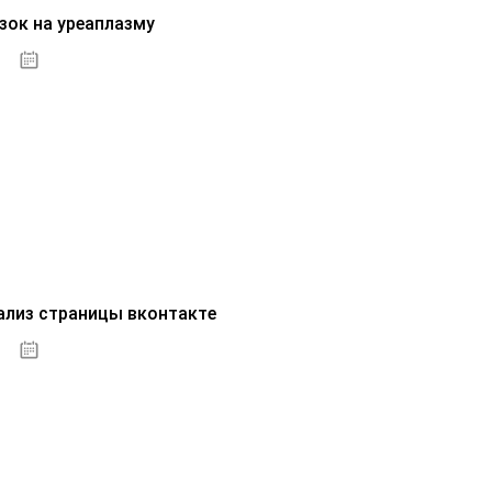
зок на уреаплазму
07.10.2020
ализ страницы вконтакте
07.10.2020