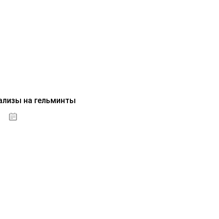
ализы на гельминты
07.10.2020