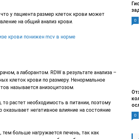
Ги
за
, что у пациента размер клеток крови может
0
вление на общий анализ крови.
изе крови понижен mcv в норме
ачом, а лаборантом. RDW в результате анализа –
ных клеток крови по размеру. Ненормальное
тов называется анизоцитозом.
От
ко
 то растет необходимость в питании, поэтому
ос
о оказывает негативное влияние на состояние
0
 тем больше нагружается печень, так как