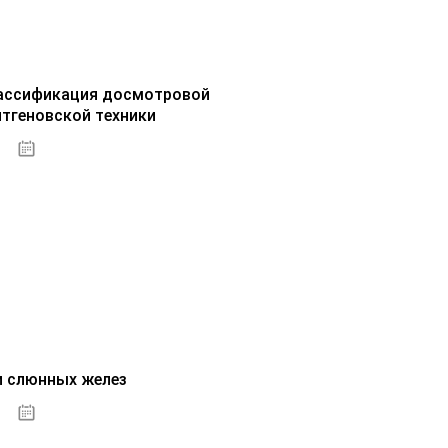
ассификация досмотровой
нтгеновской техники
30.09.2020
и слюнных желез
01.10.2020