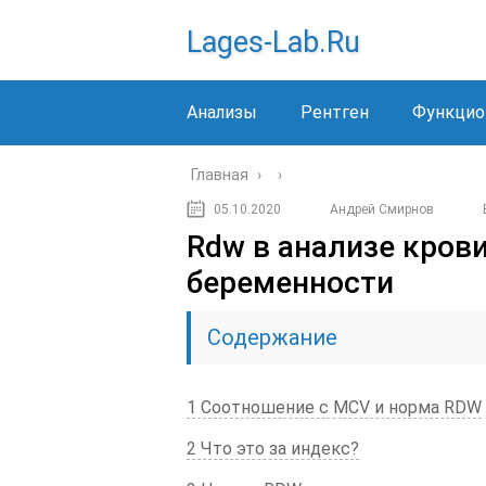
Lages-Lab.ru
Анализы
Рентген
Функцио
Главная
›
›
05.10.2020
Андрей Смирнов
Rdw в анализе крови
беременности
Содержание
1 Соотношение с MCV и норма RDW
2 Что это за индекс?