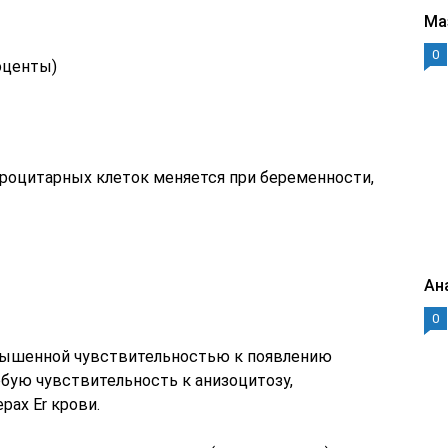
Ма
0
оценты)
роцитарных клеток меняется при беременности,
Ан
0
вышенной чувствительностью к появлению
бую чувствительность к анизоцитозу,
ах Er крови.