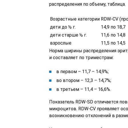
распределения по объему, таблица.
Возрастные категории
RDW-CV (пр
дети до ½ г.
14,9 по 18,7
дети старше ½ г.
11,6 по 14,8
взрослые
11,5 по 14,5
Норма ширины распределения эрит
и составляет по триместрам:
в первом – 11,7 – 14,9%;
во втором – 12,3 – 14,7%;
в третьем – 11,4 – 16,6%.
Показатель RDW-SD отличается по
микроцитов. RDW-CV проявляет осо
возникновению отклонений в размер