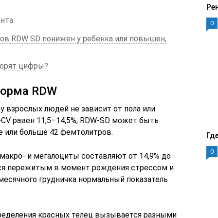
Ре
ента
0
ов RDW SD понижен у ребенка или повышен,
ворят цифры?
норма RDW
у взрослых людей не зависит от пола или
CV равен 11,5–14,5%, RDW-SD может быть
е или больше 42 фемтолитров.
Гд
0
макро- и мегалоциты составляют от 14,9% до
тся пережитым в момент рождения стрессом и
-месячного грудничка нормальный показатель
пределения красных телец вызывается разными