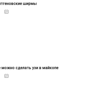
нтгеновские ширмы
01.10.2020
е можно сделать узи в майкопе
01.10.2020