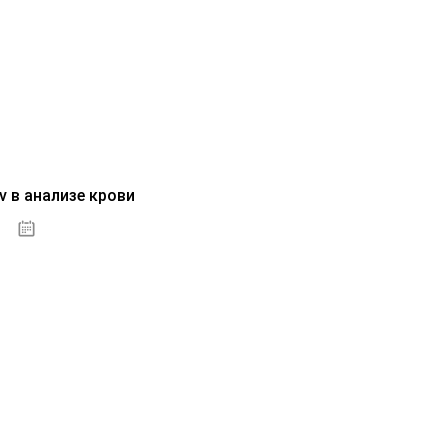
v в анализе крови
04.10.2020