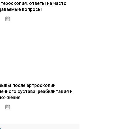
стероскопия. ответы на часто
даваемые вопросы
02.10.2020
зывы после артроскопии
ленного сустава: реабилитация и
ложнения
02.10.2020