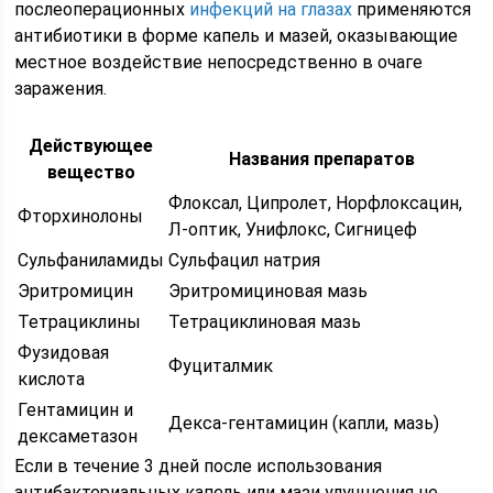
послеоперационных
инфекций на глазах
применяются
антибиотики в форме капель и мазей, оказывающие
местное воздействие непосредственно в очаге
заражения.
Действующее
Названия препаратов
вещество
Флоксал, Ципролет, Норфлоксацин,
Фторхинолоны
Л-оптик, Унифлокс, Сигницеф
Сульфаниламиды
Сульфацил натрия
Эритромицин
Эритромициновая мазь
Тетрациклины
Тетрациклиновая мазь
Фузидовая
Фуциталмик
кислота
Гентамицин и
Декса-гентамицин (капли, мазь)
дексаметазон
Если в течение 3 дней после использования
антибактериальных капель или мази улучшения не