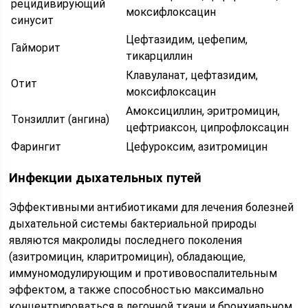
рецидивирующий
моксифлоксацин
синусит
Цефтазидим, цефепим,
Гайморит
тикарциллин
Клавуланат, цефтазидим,
Отит
моксифлоксацин
Амоксициллин, эритромицин,
Тонзиллит (ангина)
цефтриаксон, ципрофлоксацин
Фарингит
Цефуроксим, азитромицин
Инфекции дыхательных путей
Эффективными антибиотиками для лечения болезней
дыхательной системы бактериальной природы
являются макролиды последнего поколения
(азитромицин, кларитромицин), обладающие,
иммуномодулирующим и противовоспалительным
эффектом, а также способностью максимально
концентрироваться в легочной ткани и бронхиальном