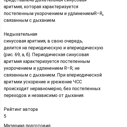
аритмия, которая характеризуется
постепенным укорочением и удлинениемR–R
,
связанным с дыханием.
Недыхательная
синусовая аритмия, в свою очередь,
делится на периодическую и апериодическую
(рис. 69, а, б). Периодическая сину­совая
аритмия характеризуется постепенным
укорочением и удлине­нием R–R, не
связанным с дыханием. При апериодической
аритмии ускорение и урежение ЧСС
происходит неравномерно, без постепен­ных
переходов и независимо от дыхания.
Рейтинг автора
5
Материал подготовил