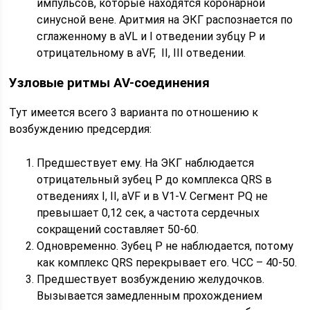
импульсов, которые находятся коронарной
синусной вене. Аритмия на ЭКГ распознается по
сглаженному в aVL и I отведении зубцу P и
отрицательному в aVF, II, III отведении.
Узловые ритмы AV-соединения
Тут имеется всего 3 варианта по отношению к
возбуждению предсердия:
Предшествует ему. На ЭКГ наблюдается
отрицательный зубец P до комплекса QRS в
отведениях I, II, aVF и в V1-V. Сегмент PQ не
превышает 0,12 сек, а частота сердечных
сокращений составляет 50-60.
Одновременно. Зубец P не наблюдается, потому
как комплекс QRS перекрывает его. ЧСС – 40-50.
Предшествует возбуждению желудочков.
Вызывается замедленным прохождением