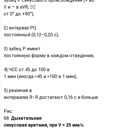
зубец Р синусового происхождения (+ во
II и — в aVR; 
от 0° до +90°);
2) интервал PQ
постоянный (0,12–0,20 с);
3) зубец Р имеет
постоянную форму в каждом отведении;
4) ЧСС от 45 до 100 в
1 мин (иногда <45 и >100 в 1 мин);
5) различия в
интервалах R–R достигают 0,16 с и больше.
Рис.
68.
Дыхательная
синусовая аритмия, при V = 25 мм/с.