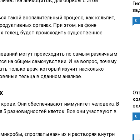
ичества лейкоцитов, для борьбы с этой
Ги
за
ся такой воспалительный процесс, как кольпит,
0
одуктивных органах. При этом, на фоне
 телец, будет происходить существенное
олеваний могут происходить по самым различным
ся на общем самочувствии. И на вопрос, почему
ать только врач, который изучит насколько
вяные тельца в сданном анализе.
х
От
ко
 крови. Они обеспечивают иммунитет человека. В
ос
 5 разновидностей клеток. Все они участвуют в
0
микробы, «проглатывая» их и растворяя внутри