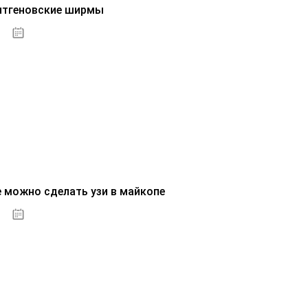
нтгеновские ширмы
01.10.2020
е можно сделать узи в майкопе
01.10.2020