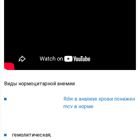
Виды нормоцитарной анемии:
Rdw в анализе крови понижен
mcv в норме
гемолитическая;