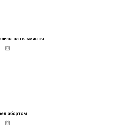
ализы на гельминты
07.10.2020
ред абортом
07.10.2020