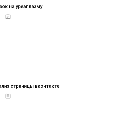
зок на уреаплазму
07.10.2020
ализ страницы вконтакте
07.10.2020