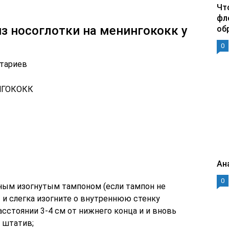
Чт
фл
из носоглотки на менингококк у
об
0
нтариев
НГОКОКК
Ан
0
тным изогнутым тампоном (если тампон не
ы и слегка изогните о внутреннюю стенку
асстоянии 3-4 см от нижнего конца и и вновь
 штатив;