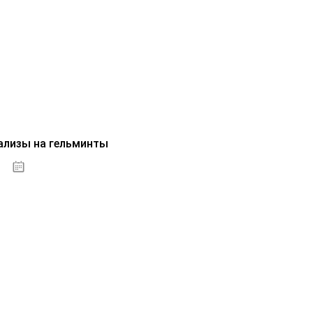
ализы на гельминты
07.10.2020