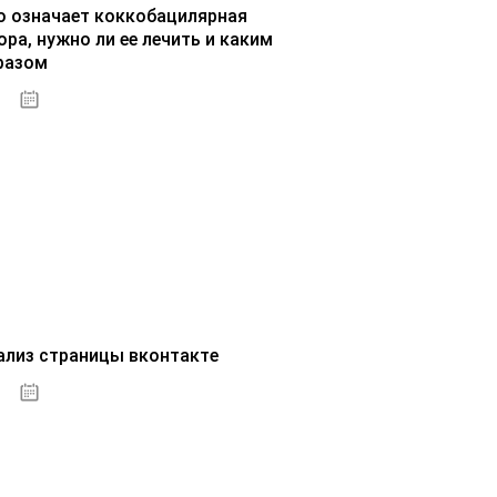
о означает коккобацилярная
ора, нужно ли ее лечить и каким
разом
07.10.2020
ализ страницы вконтакте
07.10.2020