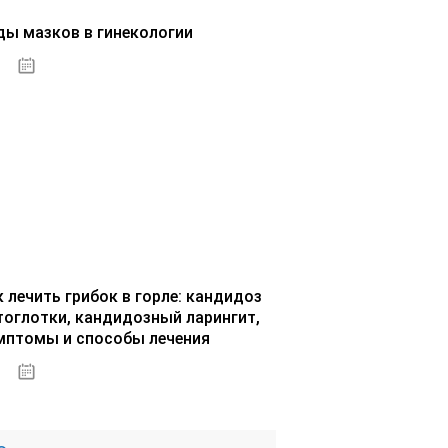
ды мазков в гинекологии
07.10.2020
к лечить грибок в горле: кандидоз
тоглотки, кандидозный ларингит,
мптомы и способы лечения
07.10.2020