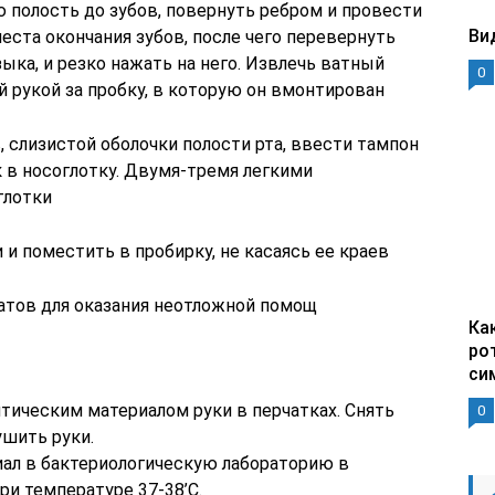
ю полость до зубов, повернуть ребром и провести
Ви
еста окончания зубов, после чего перевернуть
ыка, и резко нажать на него. Извлечь ватный
0
й рукой за пробку, в которую он вмонтирован
, слизистой оболочки полости рта, ввести тампон
 в носоглотку. Двумя-тремя легкими
глотки
 и поместить в пробирку, не касаясь ее краев
ратов для оказания неотложной помощ
Ка
ро
си
тическим материалом руки в перчатках. Снять
0
ушить руки.
ал в бактериологическую лабораторию в
и температуре 37-38’С.