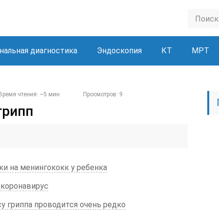
нальная диагностика
Эндоскопия
КТ
МРТ
Время чтения: ~5 мин.
Просмотров: 9
грипп
ки на менингококк у ребенка
 коронавирус
су гриппа проводится очень редко