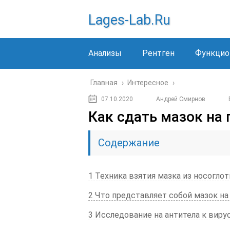
Lages-Lab.ru
Анализы
Рентген
Функцио
Главная
›
Интересное
›
07.10.2020
Андрей Смирнов
Как сдать мазок на 
Содержание
1 Техника взятия мазка из носоглот
2 Что представляет собой мазок на
3 Исследование на антитела к виру