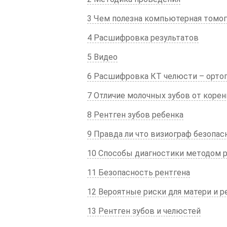
3 Чем полезна компьютерная томог
4 Расшифровка результатов
5 Видео
6 Расшифровка КТ челюсти – орто
7 Отличие молочных зубов от коре
8 Рентген зубов ребенка
9 Правда ли что визиограф безопас
10 Способы диагностики методом р
11 Безопасность рентгена
12 Вероятные риски для матери и р
13 Рентген зубов и челюстей