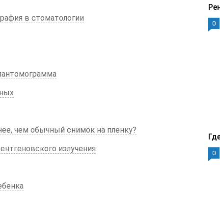
Ре
рафия в стоматологии
0
пантомограмма
нных
нее, чем обычный снимок на пленку?
Гд
ентгеновского излучения
0
ебенка