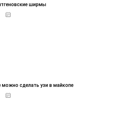
нтгеновские ширмы
01.10.2020
е можно сделать узи в майкопе
01.10.2020