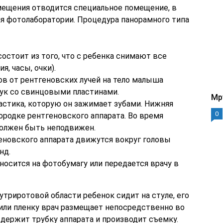
змещения отводится специальное помещение, в
я фотолаборатории. Процедура панорамного типа
остоит из того, что с ребенка снимают все
, часы, очки).
в от рентгеновских лучей на тело малыша
ук со свинцовыми пластинами.
Mp
астика, которую он зажимает зубами. Нижняя
0
родке рентгеновского аппарата. Во время
олжен быть неподвижен.
новского аппарата движутся вокруг головы
нд.
осится на фотобумагу или передается врачу в
триротовой области ребенок сидит на стуле, его
или пленку врач размещает непосредственно во
т держит трубку аппарата и производит съемку.