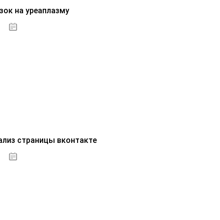
зок на уреаплазму
07.10.2020
ализ страницы вконтакте
07.10.2020