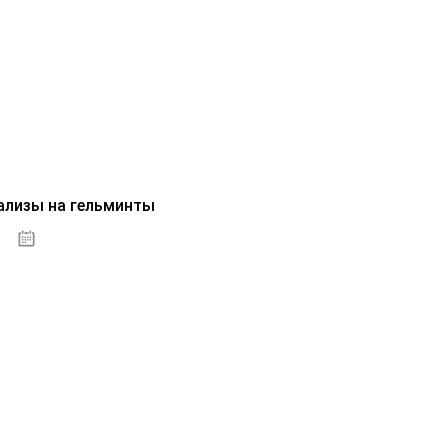
ализы на гельминты
07.10.2020