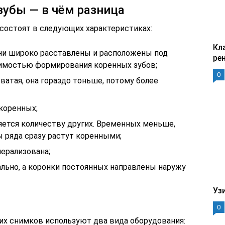
убы — в чём разница
состоят в следующих характеристиках:
Кл
они широко расставлены и расположены под
ре
димостью формирования коренных зубов;
0
ватая, она гораздо тоньше, потому более
коренных;
яется количеству других. Временных меньше,
 ряда сразу растут коренными;
ерализована;
льно, а коронки постоянных направлены наружу
Уз
0
ких снимков используют два вида оборудования: