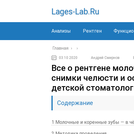
Lages-Lab.ru
Анализы
Рентген
Функцио
Главная
›
›
03.10.2020
Андрей Смирнов
Все о рентгене моло
снимки челюсти и о
детской стоматолог
Содержание
1 Молочные и коренные зубы — в ч
2 Методика проведения