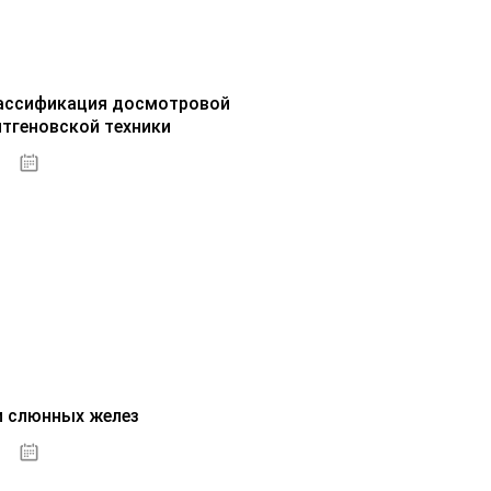
ассификация досмотровой
нтгеновской техники
30.09.2020
и слюнных желез
01.10.2020