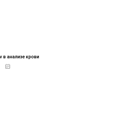
v в анализе крови
04.10.2020