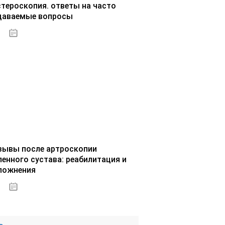
стероскопия. ответы на часто
даваемые вопросы
02.10.2020
зывы после артроскопии
ленного сустава: реабилитация и
ложнения
02.10.2020