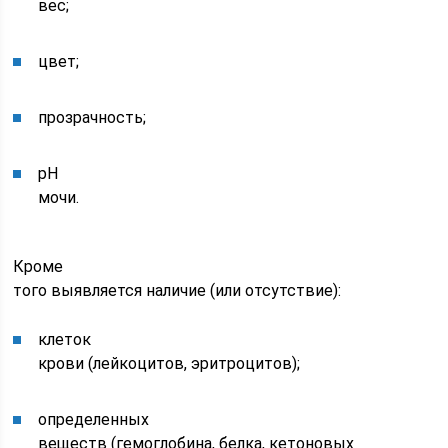
вес;
цвет;
прозрачность;
рН
мочи.
Кроме
того выявляется наличие (или отсутствие):
клеток
крови (лейкоцитов, эритроцитов);
определенных
веществ (гемоглобина, белка, кетоновых