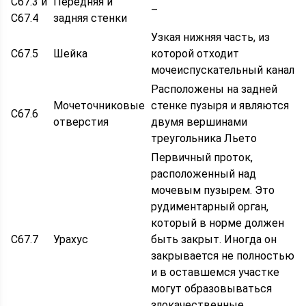
C67.3 и
Передняя и
–
C67.4
задняя стенки
Узкая нижняя часть, из
C67.5
Шейка
которой отходит
мочеиспускательный канал
Расположены на задней
Мочеточниковые
стенке пузыря и являются
C67.6
отверстия
двумя вершинами
треугольника Льето
Первичный проток,
расположенный над
мочевым пузырем. Это
рудиментарный орган,
который в норме должен
C67.7
Урахус
быть закрыт. Иногда он
закрывается не полностью
и в оставшемся участке
могут образовываться
злокачественные