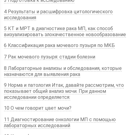
3 Подготовка к исследованию
4 Результаты и расшифровка цитологического
исследования
5 КТ и МРТ в диагностике рака МП, как способ
визуализировать злокачественное новообразование
6 Классификация рака мочевого пузыря по МКБ
7 Рак мочевого пузыря: стадии болезни
8 Лабораторные анализы и обследования, которые
назначаются для выявления рака
9 Норма и патология Итак, давайте рассмотрим, что
показывает общий анализ мочи. При данном
исследовании определяется:
10 О чем говорит цвет мочи?
11 Диагностирование онкологии МП с помощью
лабораторных исследований