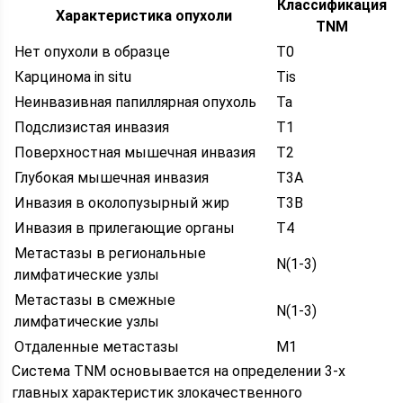
Классификация
Характеристика опухоли
TNM
Нет опухоли в образце
T0
Карцинома in situ
Tis
Неинвазивная папиллярная опухоль
Ta
Подслизистая инвазия
T1
Поверхностная мышечная инвазия
T2
Глубокая мышечная инвазия
T3A
Инвазия в околопузырный жир
T3B
Инвазия в прилегающие органы
T4
Метастазы в региональные
N(1-3)
лимфатические узлы
Метастазы в смежные
N(1-3)
лимфатические узлы
Отдаленные метастазы
M1
Система TNM основывается на определении 3-х
главных характеристик злокачественного