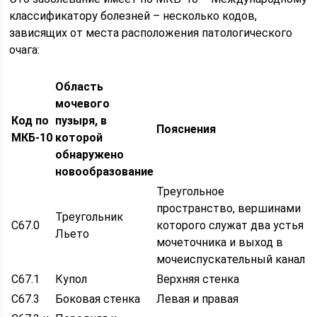
классификатору болезней – несколько кодов,
зависящих от места расположения патологического
очага:
Область
мочевого
Код по
пузыря, в
Пояснения
МКБ-10
которой
обнаружено
новообразование
Треугольное
пространство, вершинами
Треугольник
C67.0
которого служат два устья
Льето
мочеточника и выход в
мочеиспускательный канал
C67.1
Купол
Верхняя стенка
C67.3
Боковая стенка
Левая и правая