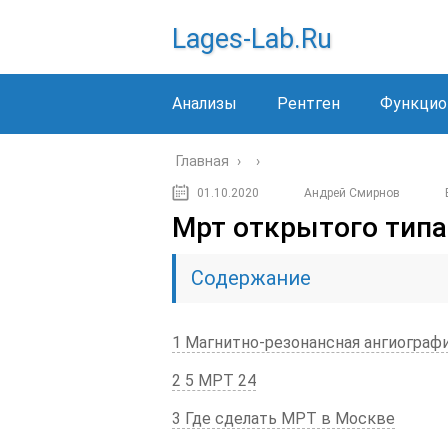
Lages-Lab.ru
Анализы
Рентген
Функцио
Главная
›
›
01.10.2020
Андрей Смирнов
Мрт открытого типа
Содержание
1 Магнитно-резонансная ангиограф
2 5 МРТ 24
3 Где сделать МРТ в Москве