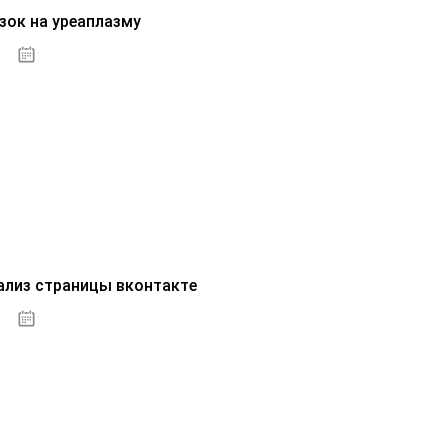
зок на уреаплазму
07.10.2020
ализ страницы вконтакте
07.10.2020