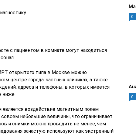
Ма
диагностику
0
есте с пациентом в комнате могут находиться
сонал.
 МРТ открытого типа в Москве можно
ом центре города, частных клиниках, а также
Ан
ждений, адреса и телефоны, в которых имеется
н ниже.
0
я является воздействие магнитным полем
то совсем небольшие величины, что ограничивает
нов и снимки можно проводить не менее, чем
следования зачастую используют как экстренный