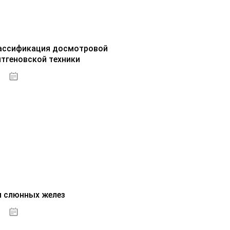
ассификация досмотровой
нтгеновской техники
30.09.2020
и слюнных желез
01.10.2020