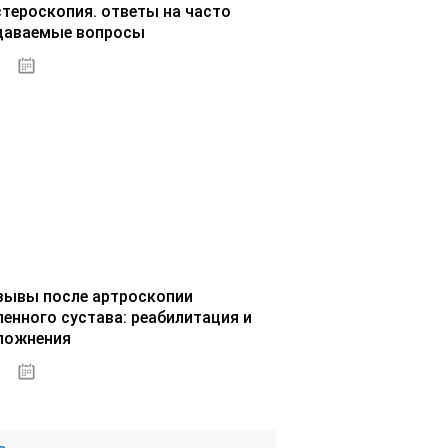
стероскопия. ответы на часто
даваемые вопросы
02.10.2020
зывы после артроскопии
ленного сустава: реабилитация и
ложнения
02.10.2020