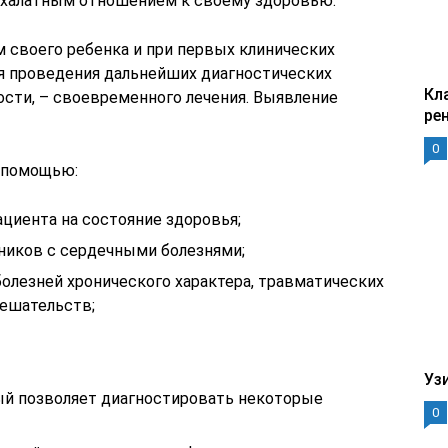
 халатным отношением к своему здоровью.
м своего ребенка и при первых клинических
ля проведения дальнейших диагностических
Кл
ости, – своевременного лечения. Выявление
ре
0
с помощью:
циента на состояние здоровья;
ников с сердечными болезнями;
олезней хронического характера, травматических
ешательств;
Уз
рый позволяет диагностировать некоторые
0