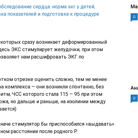
бследование сердца: норма экг у детей,
Ма
а показателей и подготовка к процедуре
0
е которых сразу возникает деформированный
десь ЭКС стимулирует желудочки, при этом
позволяет нам расшифровать ЭКГ по
отком отрезке оценить сложно, тем не менее
а комплекса — они возникли спонтанно, без
Ан
ритм, ЧСС которого стала 115 — 95 при этом
0
хожа, но дальше и раньше, на изолинии между
вается)
иначе стимулятор бы приспособился «выдавать»
ном расстоянии после родного Р.