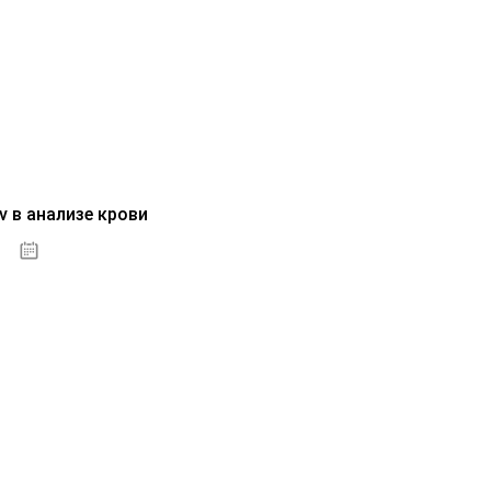
v в анализе крови
04.10.2020