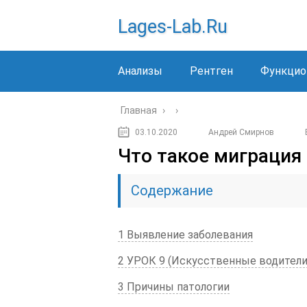
Lages-Lab.ru
Анализы
Рентген
Функцио
Главная
›
›
03.10.2020
Андрей Смирнов
Что такое миграция
Содержание
1 Выявление заболевания
2 УРОК 9 (Искусственные водители
3 Причины патологии