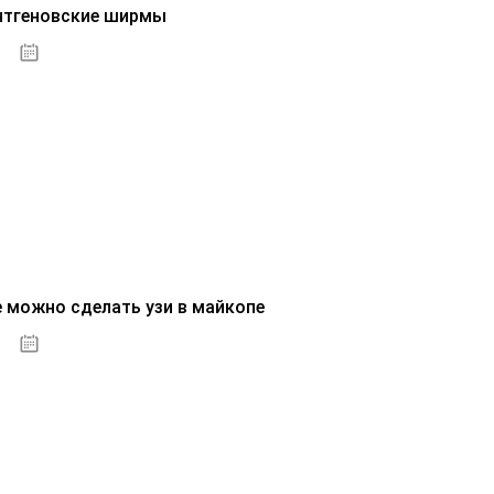
нтгеновские ширмы
01.10.2020
е можно сделать узи в майкопе
01.10.2020