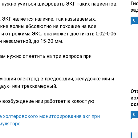
Ги
 нужно учиться шифровать ЭКГ таких пациентов.
за
 ЭКГ является наличие, так называемых,
0
зкие волны абсолютно не похожие на все
и от режима ЭКС, она может достигать 0,02-0,06
и незаметной, до 15-20 мм.
ам нужно ответить на три вопроса при
рующий электрод в предсердии, желудочке или и
двух- или трехкамерный.
От
ко
р возбуждение или работает в холостую
ос
0
 холтеровского мониторирования экг при
муляторе