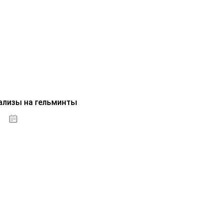
ализы на гельминты
07.10.2020