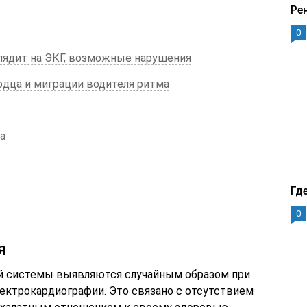
Ре
0
глядит на ЭКГ, возможные нарушения
дца и миграции водителя ритма
а
Гд
0
я
ей системы выявляются случайным образом при
ктрокардиографии. Это связано с отсутствием