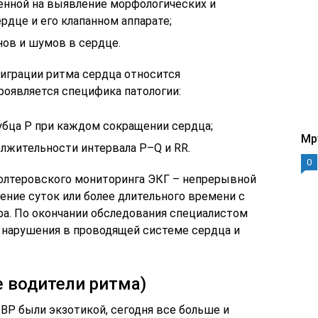
ленной на выявление морфологических и
дце и его клапанном аппарате;
нов и шумов в сердце.
играции ритма сердца относится
роявляется специфика патологии:
убца Р при каждом сокращении сердца;
Mp
лжительности интервала Р–Q и RR.
0
олтеровского мониторинга ЭКГ – непрерывной
ение суток или более длительного времени с
а. По окончании обследования специалистом
 нарушения в проводящей системе сердца и
 водители ритма)
ВР были экзотикой, сегодня все больше и