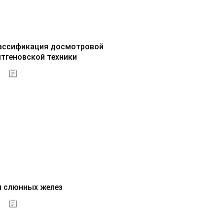
ассификация досмотровой
нтгеновской техники
30.09.2020
и слюнных желез
01.10.2020