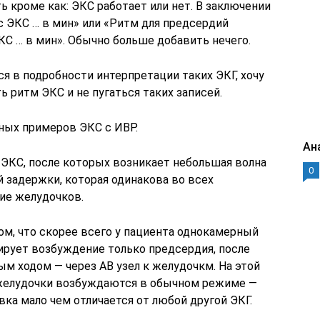
 кроме как: ЭКС работает или нет. В заключении
с ЭКС … в мин» или «Ритм для предсердий
С … в мин». Обычно больше добавить нечего.
я в подробности интерпретации таких ЭКГ, хочу
ь ритм ЭКС и не пугаться таких записей.
ных примеров ЭКС с ИВР.
Ан
 ЭКС, после которых возникает небольшая волна
0
й задержки, которая одинакова во всех
ие желудочков.
ом, что скорее всего у пациента однокамерный
ирует возбуждение только предсердия, после
м ходом — через АВ узел к желудочкм. На этой
 желудочки возбуждаются в обычном режиме —
вка мало чем отличается от любой другой ЭКГ.