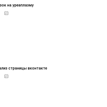
зок на уреаплазму
07.10.2020
ализ страницы вконтакте
07.10.2020